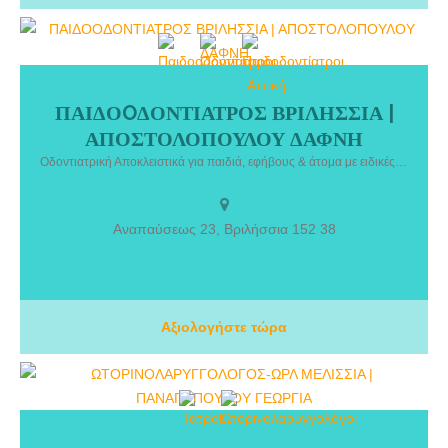
ΠΑΙΔΟOΔΟΝΤΙΑΤΡΟΣ ΒΡΙΛΗΣΣΙΑ |
ΠΑΙΔΟΟΔΟΝΤΙΑΤΡΟΣ ΒΡΙΛΗΣΣΙΑ | ΑΠΟΣΤΟΛΟΠΟΥΛΟΥ ΔΑΦΝΗ. Η
ΑΠΟΣΤΟΛΟΠΟΥΛΟΥ ΔΑΦΝΗ
Αποστολοπούλου Δάφνη είναι Παιδοδοντίατρος και διατηρεί
ιδιωτικό ιατρείο στα Βριλήσσια. Είναι απόφοιτη της Οδοντιατρικής
Οδοντιατρική Αποκλειστικά για παιδιά, εφήβους & άτομα με ειδικές ανάγκες
Σχολής του Εθνικού και Καποδιστριακού Πανεπιστημίου Αθηνών και
κατέχει μεταπτυχιακό δίπλωμα στη Βιολογία Στόματος και κλινική
εξειδίκευση στην Παιδοδοντιατρική έχοντας παρακολουθήσει τριετές
Αναπαύσεως 23, Βριλήσσια 152 38
μεταπτυχιακό πρόγραμμα.
Αξιολογήστε τώρα