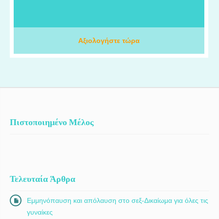
Πανεπιστημιακό Νοσοκομείο της Γενεύης (HUG) και το
Πανεπιστημιακό Νοσοκομείο της Λωζάνης (CHUV), όπου
απέκτησα εξειδικευμένες γνώσεις και εργάστηκα πάνω στις πιο
προηγμένες ογκολογικές θεραπείες. Στο ΙΑΣΩ Θεσσαλίας,
Αξιολογήστε τώρα
πραγματοποιούμε εβδομαδιαία ογκολογικά συμβούλια για την
αξιολόγηση και τη βέλτιστη θεραπευτική προσέγγιση κάθε
ασθενούς, ενώ διαθέτουμε κλινικές μελέτες που προσφέρουν
πρόσβαση σε καινοτόμες θεραπείες αιχμής.
Πιστοποιημένο Μέλος
Τελευταία Άρθρα
Εμμηνόπαυση και απόλαυση στο σεξ-Δικαίωμα για όλες τις
γυναίκες