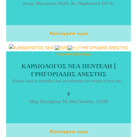
4η Πανεπιστημιακή κλινική Κ.Α.Τ. στο Εθνικό Μετσόβιο Πολυτεχνείο
Λεωφ. Μεσογείων 362A, Αγ. Παρασκευή 153 41
και έχει μετεκπαιδευθεί στα μεταβολικά νοσήματα των οστών και
στην τεχνική ελάχιστης επεμβατικότητας ολικής αρθροπλαστικής
ισχίου.
Αξιολογήστε τώρα
ΚΑΡΔΙΟΛΟΓΟΣ ΝΕΑ ΠΕΝΤΕΛΗ |
ΚΑΡΔΙΟΛΟΓΟΣ ΝΕΑ ΠΕΝΤΕΛΗ | ΓΡΗΓΟΡΙΑΔΗΣ ΑΝΕΣΤΗΣ. Ο
ΓΡΗΓΟΡΙΑΔΗΣ ΑΝΕΣΤΗΣ
ειδικός καρδιολόγος Ανέστης Γρηγοριάδης έχει συμμετάσχει και
συνεχίζει να συμμετέχει ενεργά σε πλήθος συνεδρίων πανελληνίων
Κλείστε τώρα το ραντεβού σας για επίσκεψη στο ιατρείο ή στην οικία σας, για ιατρικές υπηρεσίες χωρίς κόπο και ταλαιπωρία!
και διεθνών, σεμιναρίων, εκπαιδευτικών δραστηριοτήτων που
αφορούν την ειδικότητά του.
28ης Οκτωβρίου 54, Νέα Πεντέλη, 15239
Αξιολογήστε τώρα