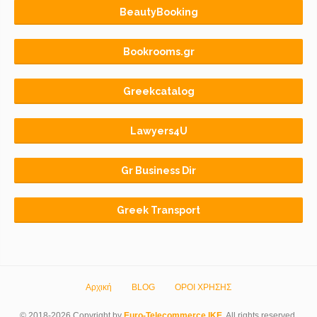
BeautyBooking
Bookrooms.gr
Greekcatalog
Lawyers4U
Gr Business Dir
Greek Transport
Αρχική
BLOG
ΟΡΟΙ ΧΡΗΣΗΣ
© 2018-2026 Copyright by
Euro-Telecommerce IKE
.
All rights reserved.