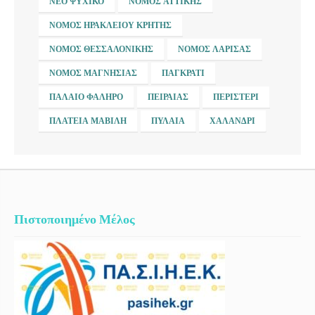
ΝΈΟ ΨΥΧΙΚΌ
ΝΟΜΌΣ ΑΤΤΙΚΉΣ
ΝΟΜΌΣ ΗΡΑΚΛΕΊΟΥ ΚΡΉΤΗΣ
ΝΟΜΌΣ ΘΕΣΣΑΛΟΝΊΚΗΣ
ΝΟΜΌΣ ΛΆΡΙΣΑΣ
ΝΟΜΌΣ ΜΑΓΝΗΣΊΑΣ
ΠΑΓΚΡΆΤΙ
ΠΑΛΑΙΌ ΦΆΛΗΡΟ
ΠΕΙΡΑΙΆΣ
ΠΕΡΙΣΤΈΡΙ
ΠΛΑΤΕΊΑ ΜΑΒΊΛΗ
ΠΥΛΑΊΑ
ΧΑΛΆΝΔΡΙ
Πιστοποιημένο Μέλος