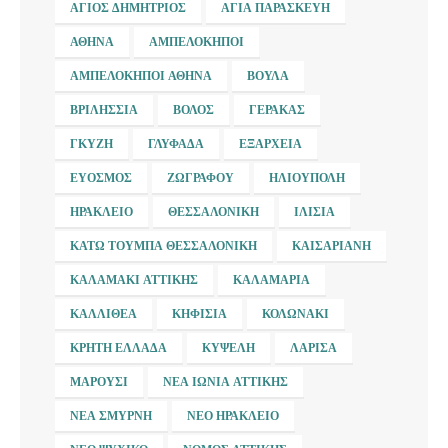
ΆΓΙΟΣ ΔΗΜΉΤΡΙΟΣ
ΑΓΊΑ ΠΑΡΑΣΚΕΥΉ
ΑΘΉΝΑ
ΑΜΠΕΛΌΚΗΠΟΙ
ΑΜΠΕΛΌΚΗΠΟΙ ΑΘΉΝΑ
ΒΟΎΛΑ
ΒΡΙΛΉΣΣΙΑ
ΒΌΛΟΣ
ΓΈΡΑΚΑΣ
ΓΚΎΖΗ
ΓΛΥΦΆΔΑ
ΕΞΆΡΧΕΙΑ
ΕΎΟΣΜΟΣ
ΖΩΓΡΆΦΟΥ
ΗΛΙΟΎΠΟΛΗ
ΗΡΆΚΛΕΙΟ
ΘΕΣΣΑΛΟΝΊΚΗ
ΙΛΊΣΙΑ
ΚΆΤΩ ΤΟΎΜΠΑ ΘΕΣΣΑΛΟΝΊΚΗ
ΚΑΙΣΑΡΙΑΝΉ
ΚΑΛΑΜΆΚΙ ΑΤΤΙΚΉΣ
ΚΑΛΑΜΑΡΙΆ
ΚΑΛΛΙΘΈΑ
ΚΗΦΙΣΙΆ
ΚΟΛΩΝΆΚΙ
ΚΡΉΤΗ ΕΛΛΆΔΑ
ΚΥΨΈΛΗ
ΛΆΡΙΣΑ
ΜΑΡΟΎΣΙ
ΝΈΑ ΙΩΝΊΑ ΑΤΤΙΚΉΣ
ΝΈΑ ΣΜΎΡΝΗ
ΝΈΟ ΗΡΆΚΛΕΙΟ