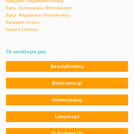
Εφημερίες Φαρμακείων Αττικής
Εφημ. Νοσοκομείων Θεσσαλονίκης
Εφημ. Φαρμακείων Θεσσαλονίκης
Εφημερίες Ιατρών
Ιατρικοί Σύλλογοι
Οι κατάλογοι μας
BeautyBooking
Bookrooms.gr
Greekcatalog
Lawyers4U
Gr Business Dir