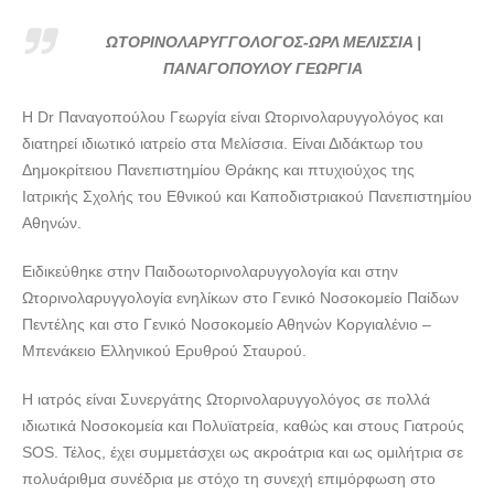
ΩΤΟΡΙΝΟΛΑΡΥΓΓΟΛΟΓΟΣ-ΩΡΛ ΜΕΛΙΣΣΙΑ |
ΠΑΝΑΓΟΠΟΥΛΟΥ ΓΕΩΡΓΙΑ---doctors4u.gr
ΩΤΟΡΙΝΟΛΑΡΥΓΓΟΛΟΓΟΣ-ΩΡΛ ΜΕΛΙΣΣΙΑ |
ΩΤΟΡΙΝΟΛΑΡΥΓΓΟΛΟΓΟΣ-ΩΡΛ ΜΕΛΙΣΣΙΑ |
ΠΑΝΑΓΟΠΟΥΛΟΥ ΓΕΩΡΓΙΑ
ΠΑΝΑΓΟΠΟΥΛΟΥ ΓΕΩΡΓΙΑ---doctors4u.gr
Η Dr Παναγοπούλου Γεωργία είναι Ωτορινολαρυγγολόγος και
διατηρεί ιδιωτικό ιατρείο στα Μελίσσια. Είναι Διδάκτωρ του
Δημοκρίτειου Πανεπιστημίου Θράκης και πτυχιούχος της
Ιατρικής Σχολής του Εθνικού και Καποδιστριακού Πανεπιστημίου
Αθηνών.
Ειδικεύθηκε στην Παιδοωτορινολαρυγγολογία και στην
Ωτορινολαρυγγολογία ενηλίκων στο Γενικό Νοσοκομείο Παίδων
Πεντέλης και στο Γενικό Νοσοκομείο Αθηνών Κοργιαλένιο –
Μπενάκειο Ελληνικού Ερυθρού Σταυρού.
Η ιατρός είναι Συνεργάτης Ωτορινολαρυγγολόγος σε πολλά
ιδιωτικά Νοσοκομεία και Πολυϊατρεία, καθώς και στους Γιατρούς
SOS. Τέλος, έχει συμμετάσχει ως ακροάτρια και ως ομιλήτρια σε
πολυάριθμα συνέδρια με στόχο τη συνεχή επιμόρφωση στο