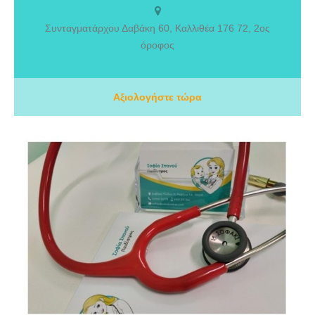
1994 και εξειδικεύτηκε στην παιδιατρική στην πανεπιστημιακή
κλινική του νοσοκομείου Παίδων Αγλαΐα Κυριακού. Έχει εργαστεί σε
Συνταγματάρχου Δαβάκη 60, Καλλιθέα 176 72, 2ος
καταξιωμένους ιατρικούς χώρους και παρέχει άριστη φροντίδα και
όροφος
υποστήριξη στα παιδιά, ειδικά στον τομέα της βρεφικής διατροφής
και του αναπνευστικού συστήματος.
Αξιολογήστε τώρα