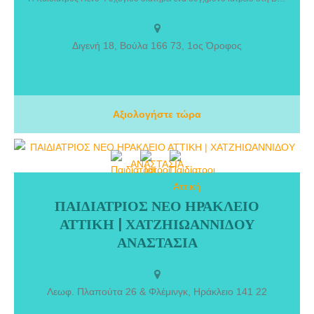
Προάστια, Πένυ Ψυχογιού, Παρακολούθηση Νεογνών Βρεφών
Νηπίων & Εφήβων. Διατηρεί συνεργασία με ιατρικό κέντρο Αθηνών,
ΙΑΣΩ, ΜΗΤΕΡΑ, Metropolitan. Η παιδίατρος Πένυ Ψυχογιού διατηρεί
ένα σύγχρονο ιατρείο στη Βούλα Αττικής μεριμνώντας για τη
Διγενή 18, Βούλα 166 73, 1ος Όροφος
φροντίδα και την παρακολούθηση νεογνών, βρεφών, νηπίων και
εφήβων. Το ιατρείο διαθέτει πλήρη εξοπλισμό σύγχρονης
τεχνολογίας και στο ιατρείο διατηρείται ιατρικό ιστορικό για όλους
τους ασθενείς μας με δυνατότητα ηλεκτρονικής συνταγογράφησης
(φάρμακα – εμβόλια – παραπομπή για εξετάσεις). Η ιατρός διατηρεί
Αξιολογήστε τώρα
και 2ο ιατρείο στη Σίφνο και εξυπηρετεί κατόπιν ραντεβού.
ΠΑΙΔΙΑΤΡΙΟΣ ΝΕΟ ΗΡΑΚΛΕΙΟ
ΠΑΙΔΙΑΤΡΙΟΣ ΝΕΟ ΗΡΑΚΛΕΙΟ ΑΤΤΙΚΗ | ΧΑΤΖΗΙΩΑΝΝΙΔΟΥ
ΑΤΤΙΚΗ | ΧΑΤΖΗΙΩΑΝΝΙΔΟΥ
ΑΝΑΣΤΑΣΙΑ. Χατζηϊωαννίδου Αναστασία Παιδίατρος – Νεογνολόγος.
Εκπαιδευθείσα στην Πανεπιστημιακή, Παιδιατρική Κλινική του
ΑΝΑΣΤΑΣΙΑ
Νοσοκομείου Παίδων Αγία Σοφία. Μετεκπαιδευθείσα στην
Παιδιατρική Μονάδα του King College Hospital του Λονδίνου.
Επίσκεψη κατ’ οίκον. Ευχερής τηλεφωνική επικοινωνία όλο το
Λεωφ. Πλαπούτα 26 & Φλέμινγκ, Ηράκλειο 141 22
24ωρο. Δυνατότητα επίσκεψης κατ’ οίκον για συμβουλευτική και
κλινική αξιολόγηση.