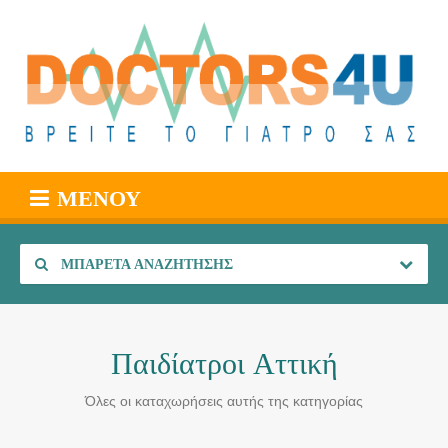
ΜΕΝΟΎ
ΜΠΑΡΈΤΑ ΑΝΑΖΉΤΗΣΗΣ
Παιδίατροι Αττική
Όλες οι καταχωρήσεις αυτής της κατηγορίας