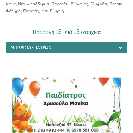
Ιωνία, Νέα Φιλαδέλφεια, Παγκράτι, Βύρωνας, Γλυφάδα, Παλαιό
Φάληρο, Πειραιάς, Νέα Σμύρνη
Προβολή 18 από 18 στοιχεία
ΜΠΑΡΈΤΑ ΦΊΛΤΡΩΝ