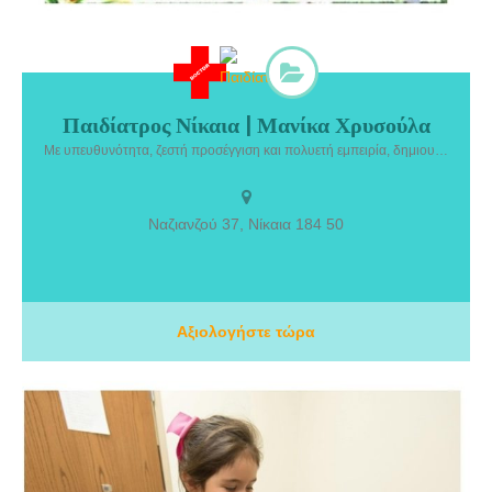
Παιδίατρος Νίκαια | Μανίκα Χρυσούλα
Παιδίατρος Νίκαια | Μανίκα Χρυσούλα. Η παιδίατρος Μανίκα
Με υπευθυνότητα, ζεστή προσέγγιση και πολυετή εμπειρία, δημιουργεί σχέση εμπιστοσύνης με το παιδί και την οικογένεια.
Χρυσούλα διατηρεί σύγχρονο παιδιατρικό ιατρείο στην Νίκαια της
Αθήνας, παρέχοντας ολοκληρωμένη φροντίδα για βρέφη, παιδιά και
εφήβους. Προσφέρει εμβολιασμούς, παρακολούθηση ανάπτυξης,
διάγνωση και αντιμετώπιση παιδικών ασθενειών, καθώς και
Ναζιανζού 37, Νίκαια 184 50
προληπτικές ιατρικές συμβουλές.
Αξιολογήστε τώρα