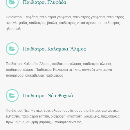
Παιδίατροι Γλυφάδα
Παιδίατροι Γλυφάδα, παιδιατροι γλυφαδα, παιδιατρος γλυφαδα, παιδιατρος
ανω γλυφαδα, παιδιατρος βουλα, παιδιατρος νοτια προαστια, παιδιατρος
ηλιουπολη
Παιδίατροι Καλαμάκι-Άλιμος
Παιδίατροι Καλαμάκι-Άλιμος, παιδιατρος αλιμοσ, παιδιατροι αλιμοσ,
παιδιατροι αλιμος, Παιδίατροι Καλαμάκι αττικης, πανταζη αικατερινη
παιδιατροσ, σιακαβελλας παιδιατρος
Παιδίατροι Νέο Ψυχικό
Παιδίατροι Νέο Ψυχικό, βρες όλους τους Ιατρούς, παιδιατροι νεο ψυχικο,
εξετασεις, παιδιατροι εοππυ, διατροφη, αναπτυξη, λοιμωξεις, παχυσαρκια,
πρωιμη ηβη, αυξηση βαρους, υποθυρεοειδισμος