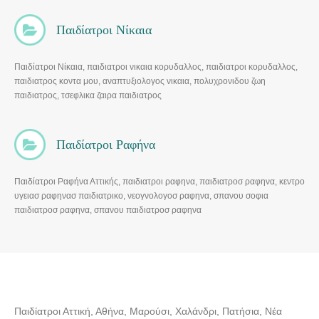
Παιδίατροι Νίκαια
Παιδίατροι Νίκαια, παιδιατροι νικαια κορυδαλλος, παιδιατροι κορυδαλλος,
παιδιατρος κοντα μου, αναπτυξιολογος νικαια, πολυχρονιδου ζωη
παιδιατρος, τσεφλικα ζαιρα παιδιατρος
Παιδίατροι Ραφήνα
Παιδίατροι Ραφήνα Αττικής, παιδιατροι ραφηνα, παιδιατροσ ραφηνα, κεντρο
υγειασ ραφηνασ παιδιατρικο, νεογνολογοσ ραφηνα, σπανου σοφια
παιδιατροσ ραφηνα, σπανου παιδιατροσ ραφηνα
Παιδίατροι Αττική, Αθήνα, Μαρούσι, Χαλάνδρι, Πατήσια, Νέα