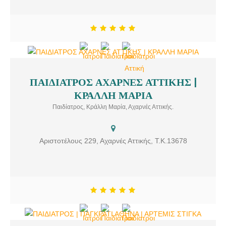
ΠΑΙΔΙΑΤΡΟΣ ΑΧΑΡΝΕΣ ΑΤΤΙΚΗΣ |
ΠΑΙΔΙΑΤΡΟΣ ΑΧΑΡΝΕΣ ΑΤΤΙΚΗΣ | ΚΡΑΛΛΗ ΜΑΡΙΑ. Το Ιατρείο της
ΚΡΑΛΛΗ ΜΑΡΙΑ
«ΚΡΑΛΛΗ ΜΑΡΙΑΣ» βρίσκεται στις Αχαρνές Αττικής. Αναλαμβάνει
την τακτική παρακολούθηση βρεφών από τις πρώτες μέρες του
Παιδίατρος, Κράλλη Μαρία, Αχαρνές Αττικής.
νεογνού μετά το μαιευτήριο, δίνοντας τις κατάλληλες συμβουλές σε
συζήτηση με τους γονείς. Υπηρεσίες : Παιδικές ασθένειες, Κατ΄ Οίκον
Επισκέψεις, Συνταγογράφηση, Χορήγηση Πιστοποιητικών Υγείας,
Αριστοτέλους 229, Αχαρνές Αττικής, Τ.Κ.13678
Έφηβοι Παρακολούθηση Συμβουλευτική, Εμβόλια παιδικές
ασθένειες, Συμβουλευτική για θέματα διατροφής. Είναι διαθέσιμη να
σας υποστηρίξει σε κάθε επείγουσα κατάσταση, είτε μέσω
τηλεφώνου, είτε με άμεση επίσκεψη και εξέταση του βρέφους ή του
παιδιού εφόσον κριθεί αναγκαίο. Επιπλέον, παρέχει συμβουλευτική
υποστήριξη σε νέους γονείς. Επικοινωνήστε με τον ιατρείο μας για
ραντεβού ή πληροφορίες..!!