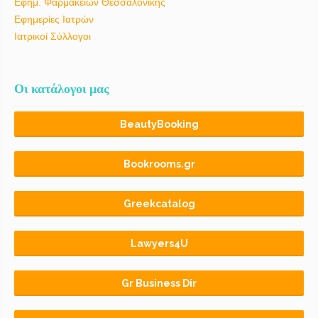
Εφημ. Φαρμακείων Θεσσαλονίκης
Εφημερίες Ιατρών
Ιατρικοί Σύλλογοι
Οι κατάλογοι μας
BeautyBooking
Bookrooms.gr
Greekcatalog
Lawyers4U
Gr Business Dir