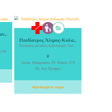
Παιδίατρος Ραφήνα Σπανού Σοφία
α.
Παιδίατρος Άλιμος-Καλαμάκι Πανταζή Κατερίνα MD
ιο
Παιδίατρος Άλιμος-Καλαμάκι Πανταζή
ίο
Επισκέψεις κατ'οίκον, Εμβολιασμοί, Προληπτική ιατρική, Παρακολούθηση ανάπτυξης, Επείγοντα περιστατικά
Κατερίνα MD. Σπούδασα στην Ιατρική
ΚΗ
0 09
Σχολή του Αριστοτελείου Πανεπιστήμιου
ς
Θεσσαλονίκης από όπου και αποφοίτησα
το έτος 2001. Υπηρέτησα ως αγροτικός
Λεωφ. Καλαμακίου 15, Άλιμος 174
άριος
ιατρός για ενάμιση (1 ½) χρόνο στην
55, 3ος Όροφος
το
περιφέρεια της περιοχής Αλμυρού του
λιος
Νομού Μαγνησίας. Κατόπιν εκπαιδεύτηκα
το
δύο (2) χρόνια στην Παιδιατρική Κλινική
18-
του Π.Γ. Νοσοκομείου Βόλου και δύο (2)
Αξιολογήστε τώρα
ΜΕΝΝ
χρόνια στη Β’ Πανεπιστημιακή Παιδιατρική
Κλινική του Γενικού Νοσοκομείου Παίδων
Αθηνών «Π. & Αγλαΐα Κυριακού». Επίσης
εργάστηκα ως ειδικευόμενη στη
Νεογνολογική Κλινική του