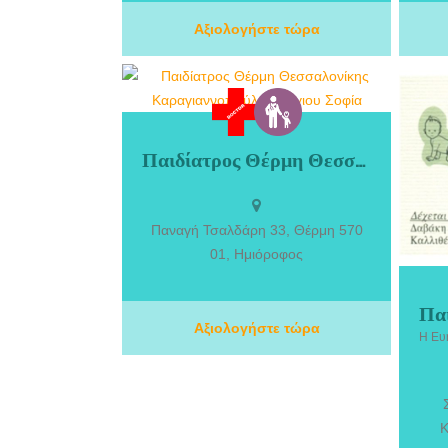
εξατομικευμένη παρακολούθηση της
ανάπτυξης και της υγείας των μικρών
Αξιολογήστε τώρα
ασθενών.
Παιδίατρος Θέρμη Θεσσαλονίκης Καραγιαννοπούλου Κόγιου Σοφία
Παιδίατρος Θέρμη Θεσσαλονίκης
Καραγιαννοπούλου Σοφία. Η
Καραγιαννοπούλου Σοφία είναι έμπειρη
παιδίατρος που δραστηριοποιείται στη
Παναγή Τσαλδάρη 33, Θέρμη 570
Θέρμη Θεσσαλονίκης, προσφέροντας με
01, Ημιόροφος
συνέπεια και φροντίδα ολοκληρωμένες
ιατρικές υπηρεσίες για βρέφη, παιδιά και
εφήβους. Παιδίατρος Ιατρικής ΑΠΘ.
ΠΑΙΔ
Μετεκπαιδευθείσα στην Παιδονευρολογία
Αξιολογήστε τώρα
ΑΧΕΠΑ Μ. Βρετανία. Συντονίστρια
π
Διευθύντρια ΕΣΥ και Θέρμης επί σειρά
φά
Ετών, Ειδική Επιστήμονας στο
α
Παιδαγωγικό ΑΠΘ στο Μάθημα Αγωγής
Αθη
Κ
Υγείας. Αγωγή.
παιδ