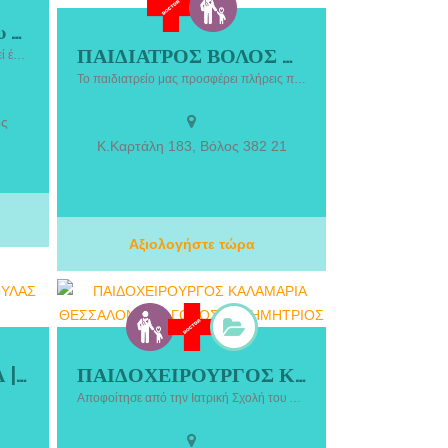
ιατρικό ιστορικό για όλους τους ασθενείς
μενων
μας με δυνατότητα ηλεκτρονικής
Παιδίατρος Βούλα Πένυ Ψυχογιού
ύ.
συνταγογράφησης (φάρμακα-εμβόλια-
ΠΑΙΔΙΑΤΡΟΣ ΒΟΛΟΣ ΚΑΤΣΙΚΑΔΑΜΟΣ ΖΑΧΑΡΙΑΣ
Η παιδίατρος Πένυ Ψυχογιού διατηρεί ένα σύγχρονο ιατρείο στη Βούλα Αττικής μεριμνώντας για τη φροντίδα και την παρακολούθηση νεογνών, βρεφών, νηπίων και εφήβων.
στια,
ΠΑΙΔΙΑΤΡΟΣ ΒΟΛΟΣ ΚΑΤΣΙΚΑΔΑΜΟΣ
παραπομπή για εξετάσεις).
η
Το παιδιατρείο μας προσφέρει πλήρεις παιδιατρικές υπηρεσίες. Εξυπηρετούνται όλες οι ανάγκες των παιδιών και των γονέων σε θέματα πρόληψης, ενημέρωσης, εμβολιασμών, διατροφής.
ΖΑΧΑΡΙΑΣ. Ειδικός παιδίατρος με
ων.
ειδικότητα στην παιδιατρική
ντρο
ος
πανεπιστημιακή κλινική FREIBURG της
an. Η
Γερμανίας καθώς και διδακτορικό του
Κ.Καρτάλη 183, Βόλος 382 21
 ένα
ίδιου πανεπιστημίου. Δεκαοκτάμηνη
κής
εξειδίκευση στην εντατική μονάδα νεογνών
την
και παίδων της πανεπιστημιακής κλινικής
ν,
και ειδίκευση στην παιδική αλλεργιολογία.
έτει
Στο ιατρείο λειτουργεί υπερηχογράφος. Το
Αξιολογήστε τώρα
ογίας
παιδιατρείο μας προσφέρει πλήρεις
τορικό
παιδιατρικές υπηρεσίες. Εξυπηρετούνται
όλες οι ανάγκες των παιδιών και των
γονέων σε θέματα πρόληψης,
λια –
ενημέρωσης, εμβολιασμών, διατροφής.
ός
ΠΑΙΔΙΑΤΡΟΣ ΛΑΡΙΣΑ | ΚΑΡΔΟΥΛΑΣ ΑΧΙΛΛΕΑΣ MD PHD
ΠΑΙΔΟΧΕΙΡΟΥΡΓΟΣ ΚΑΛΑΜΑΡΙΑ ΘΕΣΣΑΛΟΝΙΚΗ | ΓΟΔΟΣΗΣ ΔΗΜΗΤΡΙΟΣ
και
ΑΣ
ΠΑΙΔΟΧΕΙΡΟΥΡΓΟΣ ΚΑΛΑΜΑΡΙΑ
Αποφοίτησε από την Ιατρική Σχολή του Αριστοτελείου Πανεπιστημίου Θεσσαλονίκης.
ικής
ΘΕΣΣΑΛΟΝΙΚΗ | ΓΟΔΟΣΗΣ ΔΗΜΗΤΡΙΟΣ.
ικός
Ο παιδοχειρουργός Γοδόσης Δημήτριος
νών
γεννήθηκε το 1987 στην Αλεξανδρούπολη.