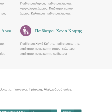
ροσ
Παιδίατροι Λάρισα, παιδίατροι λάρισα,
νεογνολογος λαρισα, Παιδιατροι εοπυυ
οπυυ,
λαρισα, Καλυτεροι παιδιατροι λαρισα,
λαιου
εφημερευον παιδιατρος λαρισα, Παιδιατροι
λαρισα φορουμ.
Παιδίατροι Τρίπολη Αρκαδίας
Παιδίατροι Χανιά Κρήτης
τροι
Παιδίατροι Χανιά Κρήτης, παιδιατροι εοππυ,
παιδιατροι χανια κρητη εοπυυ, καλυτεροι
ολη,
παιδιατροι χανια κρητη, παιδιατροι
ιας,
νεογνολογοι χανια κρητη, καλος παιδιατρος
ιας
 Βοιωτία, Γιάννενα, Τρίπολη, Αλεξανδρούπολη,