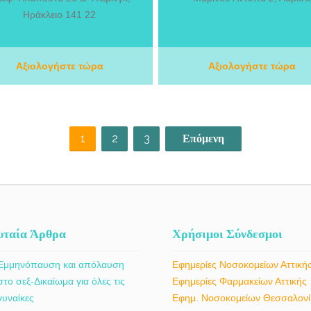
πιστημιακή, Παιδιατρική Κλινική του
από το μαιευτήριο. Παρακολούθη
Ηράκλειο 141 22
Νοσοκομείου Παίδων Αγία Σοφία.
παιδιών-εφήβων. Εμβολιασμοί. Κατ΄
ετεκπαιδευθείσα στην Παιδιατρική
επισκέψεις, Διατροφή, Ανάπτυξη
άδα του King College Hospital του
ίνου. Επίσκεψη κατ’ οίκον. Ευχερής
Αξιολογήστε τώρα
Αξιολογήστε τώρα
εφωνική επικοινωνία όλο το 24ωρο.
νατότητα επίσκεψης κατ’ οίκον για
βουλευτική και κλινική αξιολόγηση.
1
2
3
Επόμενη
υταία Άρθρα
Χρήσιμοι Σύνδεσμοι
Εμμηνόπαυση και απόλαυση
Εφημερίες Νοσοκομείων Αττική
στο σεξ-Δικαίωμα για όλες τις
Εφημερίες Φαρμακείων Αττικής
γυναίκες
Εφημ. Νοσοκομείων Θεσσαλονί