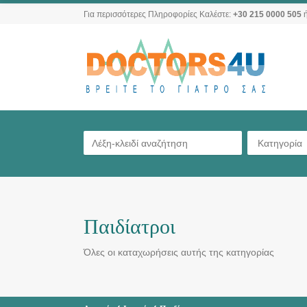
Για περισσότερες Πληροφορίες Καλέστε:
+30 215 0000 505
ή
Κατηγορία
Παιδίατροι
Όλες οι καταχωρήσεις αυτής της κατηγορίας