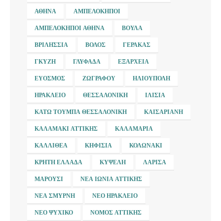
ΑΘΉΝΑ
ΑΜΠΕΛΌΚΗΠΟΙ
ΑΜΠΕΛΌΚΗΠΟΙ ΑΘΉΝΑ
ΒΟΎΛΑ
ΒΡΙΛΉΣΣΙΑ
ΒΌΛΟΣ
ΓΈΡΑΚΑΣ
ΓΚΎΖΗ
ΓΛΥΦΆΔΑ
ΕΞΆΡΧΕΙΑ
ΕΎΟΣΜΟΣ
ΖΩΓΡΆΦΟΥ
ΗΛΙΟΎΠΟΛΗ
ΗΡΆΚΛΕΙΟ
ΘΕΣΣΑΛΟΝΊΚΗ
ΙΛΊΣΙΑ
ΚΆΤΩ ΤΟΎΜΠΑ ΘΕΣΣΑΛΟΝΊΚΗ
ΚΑΙΣΑΡΙΑΝΉ
ΚΑΛΑΜΆΚΙ ΑΤΤΙΚΉΣ
ΚΑΛΑΜΑΡΙΆ
ΚΑΛΛΙΘΈΑ
ΚΗΦΙΣΙΆ
ΚΟΛΩΝΆΚΙ
ΚΡΉΤΗ ΕΛΛΆΔΑ
ΚΥΨΈΛΗ
ΛΆΡΙΣΑ
ΜΑΡΟΎΣΙ
ΝΈΑ ΙΩΝΊΑ ΑΤΤΙΚΉΣ
ΝΈΑ ΣΜΎΡΝΗ
ΝΈΟ ΗΡΆΚΛΕΙΟ
ΝΈΟ ΨΥΧΙΚΌ
ΝΟΜΌΣ ΑΤΤΙΚΉΣ