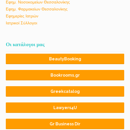
Εφημ. Νοσοκομείων Θεσσαλονίκης
Εφημ. Φαρμακείων Θεσσαλονίκης
Εφημερίες Ιατρών
Ιατρικοί Σύλλογοι
Οι κατάλογοι μας
BeautyBooking
Bookrooms.gr
Greekcatalog
Lawyers4U
Gr Business Dir