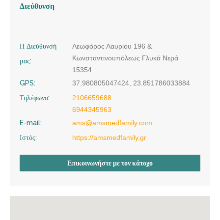
Διεύθυνση
Η Διεύθυνσή
Λεωφόρος Λαυρίου 196 &
Κωνσταντινουπόλεως Γλυκά Νερά
μας:
15354
GPS:
37.980805047424, 23.851786033884
Τηλέφωνο:
2106659688
6944345963
E-mail:
ams@amsmedfamily.com
Ιστός:
https://amsmedfamily.gr
Επικοινωνήστε με τον κάτοχο