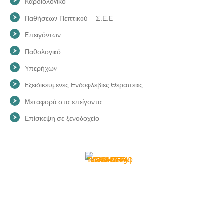
Καρδιολογικό
ΠΟΛΥΙΑΤΡΕΙΟ ΓΛΥΚΑ ΝΕΡΑ | AMS MED FAMILY---
Παθήσεων Πεπτικού – Σ.Ε.Ε
doctors4u.gr
Επειγόντων
Παθολογικό
Υπερήχων
Εξειδικευμένες Ενδοφλέβιες Θεραπείες
Μεταφορά στα επείγοντα
Επίσκεψη σε ξενοδοχείο