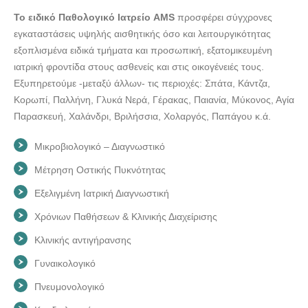
doctors4u.gr
Το ειδικό Παθολογικό Ιατρείο AMS
προσφέρει σύγχρονες
ΠΟΛΥΙΑΤΡΕΙΟ ΓΛΥΚΑ ΝΕΡΑ | AMS MED FAMILY---
εγκαταστάσεις υψηλής αισθητικής όσο και λειτουργικότητας
doctors4u.gr
εξοπλισμένα ειδικά τμήματα και προσωπική, εξατομικευμένη
ΠΟΛΥΙΑΤΡΕΙΟ ΓΛΥΚΑ ΝΕΡΑ | AMS MED FAMILY---
ιατρική φροντίδα στους ασθενείς και στις οικογένειές τους.
doctors4u.gr
Εξυπηρετούμε -μεταξύ άλλων- τις περιοχές: Σπάτα, Κάντζα,
Κορωπί, Παλλήνη, Γλυκά Νερά, Γέρακας, Παιανία, Μύκονος, Αγία
ΠΟΛΥΙΑΤΡΕΙΟ ΓΛΥΚΑ ΝΕΡΑ | AMS MED FAMILY---
Παρασκευή, Χαλάνδρι, Βριλήσσια, Χολαργός, Παπάγου κ.ά.
doctors4u.gr
ΠΟΛΥΙΑΤΡΕΙΟ ΓΛΥΚΑ ΝΕΡΑ | AMS MED FAMILY---
Μικροβιολογικό – Διαγνωστικό
doctors4u.gr
Μέτρηση Οστικής Πυκνότητας
ΠΟΛΥΙΑΤΡΕΙΟ ΓΛΥΚΑ ΝΕΡΑ | AMS MED FAMILY---
doctors4u.gr
Εξελιγμένη Ιατρική Διαγνωστική
ΠΟΛΥΙΑΤΡΕΙΟ ΓΛΥΚΑ ΝΕΡΑ | AMS MED FAMILY---
Χρόνιων Παθήσεων & Κλινικής Διαχείρισης
doctors4u.gr
Κλινικής αντιγήρανσης
ΠΟΛΥΙΑΤΡΕΙΟ ΓΛΥΚΑ ΝΕΡΑ | AMS MED FAMILY---
Γυναικολογικό
doctors4u.gr
Πνευμονολογικό
ΠΟΛΥΙΑΤΡΕΙΟ ΓΛΥΚΑ ΝΕΡΑ | AMS MED FAMILY---
doctors4u.gr