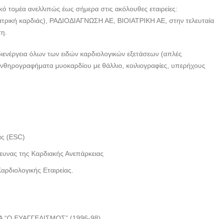
κό τομέα ανελλιπώς έως σήμερα στις ακόλουθες εταιρείες:
τρική καρδιάς), ΡΑΔΙΟΔΙΑΓΝΩΣΗ ΑΕ, ΒΙΟΙΑΤΡΙΚΗ ΑΕ, στην τελευταία
τη.
διενέργεια όλων των ειδών καρδιολογικών εξετάσεων (απλές
ινθηρογραφήματα μυοκαρδίου με θάλλιο, κοιλιογραφίες, υπερήχους
ας (ESC)
ρευνας της Καρδιακής Ανεπάρκειας
ρδιολογικής Εταιρείας.
ΝΑ “Ο ΕΥΑΓΓΕΛΙΣΜΟΣ” (1996-98)