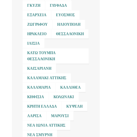
ΓΚΎΖΗ
ΓΛΥΦΆΔΑ
ΕΞΆΡΧΕΙΑ
ΕΎΟΣΜΟΣ
ΖΩΓΡΆΦΟΥ
ΗΛΙΟΎΠΟΛΗ
ΗΡΆΚΛΕΙΟ
ΘΕΣΣΑΛΟΝΊΚΗ
ΙΛΊΣΙΑ
ΚΆΤΩ ΤΟΎΜΠΑ
ΘΕΣΣΑΛΟΝΊΚΗ
ΚΑΙΣΑΡΙΑΝΉ
ΚΑΛΑΜΆΚΙ ΑΤΤΙΚΉΣ
ΚΑΛΑΜΑΡΙΆ
ΚΑΛΛΙΘΈΑ
ΚΗΦΙΣΙΆ
ΚΟΛΩΝΆΚΙ
ΚΡΉΤΗ ΕΛΛΆΔΑ
ΚΥΨΈΛΗ
ΛΆΡΙΣΑ
ΜΑΡΟΎΣΙ
ΝΈΑ ΙΩΝΊΑ ΑΤΤΙΚΉΣ
ΝΈΑ ΣΜΎΡΝΗ