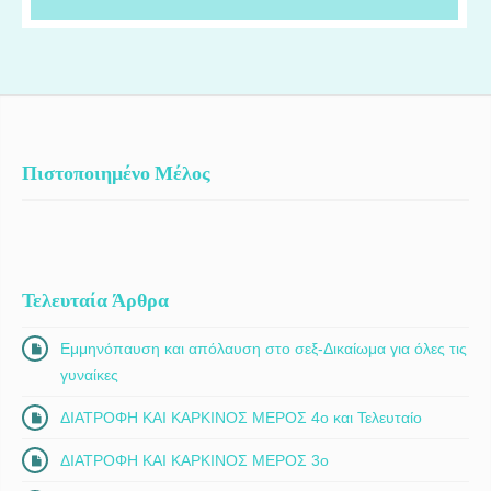
πραγματοποιούμε εβδομαδιαία ογκολογικά συμβούλια για την
αξιολόγηση και τη βέλτιστη θεραπευτική προσέγγιση κάθε
ασθενούς, ενώ διαθέτουμε κλινικές μελέτες που προσφέρουν
πρόσβαση σε καινοτόμες θεραπείες αιχμής.
Πιστοποιημένο Μέλος
Τελευταία Άρθρα
Εμμηνόπαυση και απόλαυση στο σεξ-Δικαίωμα για όλες τις
γυναίκες
ΔΙΑΤΡΟΦΗ ΚΑΙ ΚΑΡΚΙΝΟΣ ΜΕΡΟΣ 4ο και Τελευταίο
ΔΙΑΤΡΟΦΗ ΚΑΙ ΚΑΡΚΙΝΟΣ ΜΕΡΟΣ 3ο