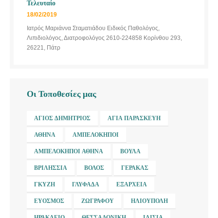
Τελευταίο
18/02/2019
Ιατρός Μαριάννα Σταματιάδου Ειδικός Παθολόγος,
Λιπιδιολόγος, Διατροφολόγος 2610-224858 Κορίνθου 293,
26221, Πάτρ
Οι Τοποθεσίες μας
ΆΓΙΟΣ ΔΗΜΉΤΡΙΟΣ
ΑΓΊΑ ΠΑΡΑΣΚΕΥΉ
ΑΘΉΝΑ
ΑΜΠΕΛΌΚΗΠΟΙ
ΑΜΠΕΛΌΚΗΠΟΙ ΑΘΉΝΑ
ΒΟΎΛΑ
ΒΡΙΛΉΣΣΙΑ
ΒΌΛΟΣ
ΓΈΡΑΚΑΣ
ΓΚΎΖΗ
ΓΛΥΦΆΔΑ
ΕΞΆΡΧΕΙΑ
ΕΎΟΣΜΟΣ
ΖΩΓΡΆΦΟΥ
ΗΛΙΟΎΠΟΛΗ
ΗΡΆΚΛΕΙΟ
ΘΕΣΣΑΛΟΝΊΚΗ
ΙΛΊΣΙΑ