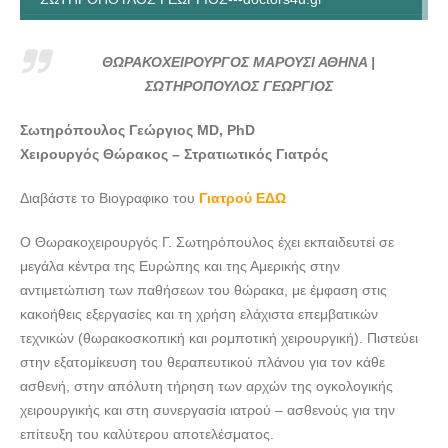
ΘΩΡΑΚΟΧΕΙΡΟΥΡΓΟΣ ΜΑΡΟΥΣΙ ΑΘΗΝΑ |
ΣΩΤΗΡΟΠΟΥΛΟΣ ΓΕΩΡΓΙΟΣ---doctors4u.gr
ΘΩΡΑΚΟΧΕΙΡΟΥΡΓΟΣ ΜΑΡΟΥΣΙ ΑΘΗΝΑ |
ΘΩΡΑΚΟΧΕΙΡΟΥΡΓΟΣ ΜΑΡΟΥΣΙ ΑΘΗΝΑ |
ΣΩΤΗΡΟΠΟΥΛΟΣ ΓΕΩΡΓΙΟΣ
ΣΩΤΗΡΟΠΟΥΛΟΣ ΓΕΩΡΓΙΟΣ---doctors4u.gr
Σωτηρόπουλος Γεώργιος MD, PhD
ΘΩΡΑΚΟΧΕΙΡΟΥΡΓΟΣ ΜΑΡΟΥΣΙ ΑΘΗΝΑ |
Χειρουργός Θώρακος – Στρατιωτικός Γιατρός
ΣΩΤΗΡΟΠΟΥΛΟΣ ΓΕΩΡΓΙΟΣ---doctors4u.gr
Διαβάστε το Βιογραφικο του
Γιατρού ΕΔΩ
Ο Θωρακοχειρουργός Γ. Σωτηρόπουλος έχει εκπαιδευτεί σε
μεγάλα κέντρα της Ευρώπης και της Αμερικής στην
αντιμετώπιση των παθήσεων του θώρακα, με έμφαση στις
κακοήθεις εξεργασίες και τη χρήση ελάχιστα επεμβατικών
τεχνικών (θωρακοσκοπική και ρομποτική χειρουργική). Πιστεύει
στην εξατομίκευση του θεραπευτικού πλάνου για τον κάθε
ασθενή, στην απόλυτη τήρηση των αρχών της ογκολογικής
χειρουργικής και στη συνεργασία ιατρού – ασθενούς για την
επίτευξη του καλύτερου αποτελέσματος.