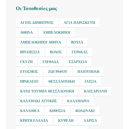
Οι Τοποθεσίες μας
ΆΓΙΟΣ ΔΗΜΉΤΡΙΟΣ
ΑΓΊΑ ΠΑΡΑΣΚΕΥΉ
ΑΘΉΝΑ
ΑΜΠΕΛΌΚΗΠΟΙ
ΑΜΠΕΛΌΚΗΠΟΙ ΑΘΉΝΑ
ΒΟΎΛΑ
ΒΡΙΛΉΣΣΙΑ
ΒΌΛΟΣ
ΓΈΡΑΚΑΣ
ΓΚΎΖΗ
ΓΛΥΦΆΔΑ
ΕΞΆΡΧΕΙΑ
ΕΎΟΣΜΟΣ
ΖΩΓΡΆΦΟΥ
ΗΛΙΟΎΠΟΛΗ
ΗΡΆΚΛΕΙΟ
ΘΕΣΣΑΛΟΝΊΚΗ
ΙΛΊΣΙΑ
ΚΆΤΩ ΤΟΎΜΠΑ ΘΕΣΣΑΛΟΝΊΚΗ
ΚΑΙΣΑΡΙΑΝΉ
ΚΑΛΑΜΆΚΙ ΑΤΤΙΚΉΣ
ΚΑΛΑΜΑΡΙΆ
ΚΑΛΛΙΘΈΑ
ΚΗΦΙΣΙΆ
ΚΟΛΩΝΆΚΙ
ΚΡΉΤΗ ΕΛΛΆΔΑ
ΚΥΨΈΛΗ
ΛΆΡΙΣΑ