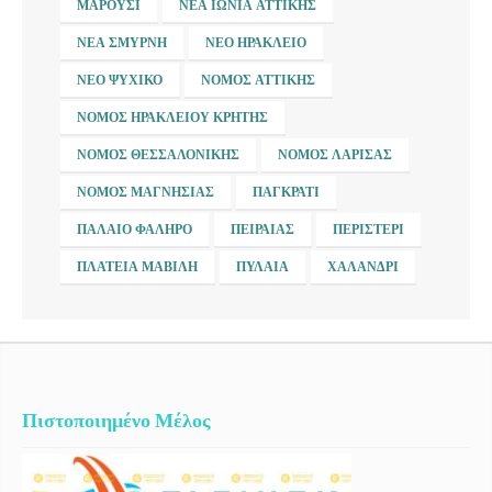
ΜΑΡΟΎΣΙ
ΝΈΑ ΙΩΝΊΑ ΑΤΤΙΚΉΣ
ΝΈΑ ΣΜΎΡΝΗ
ΝΈΟ ΗΡΆΚΛΕΙΟ
ΝΈΟ ΨΥΧΙΚΌ
ΝΟΜΌΣ ΑΤΤΙΚΉΣ
ΝΟΜΌΣ ΗΡΑΚΛΕΊΟΥ ΚΡΉΤΗΣ
ΝΟΜΌΣ ΘΕΣΣΑΛΟΝΊΚΗΣ
ΝΟΜΌΣ ΛΆΡΙΣΑΣ
ΝΟΜΌΣ ΜΑΓΝΗΣΊΑΣ
ΠΑΓΚΡΆΤΙ
ΠΑΛΑΙΌ ΦΆΛΗΡΟ
ΠΕΙΡΑΙΆΣ
ΠΕΡΙΣΤΈΡΙ
ΠΛΑΤΕΊΑ ΜΑΒΊΛΗ
ΠΥΛΑΊΑ
ΧΑΛΆΝΔΡΙ
Πιστοποιημένο Μέλος