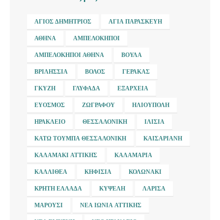
ΆΓΙΟΣ ΔΗΜΉΤΡΙΟΣ
ΑΓΊΑ ΠΑΡΑΣΚΕΥΉ
ΑΘΉΝΑ
ΑΜΠΕΛΌΚΗΠΟΙ
ΑΜΠΕΛΌΚΗΠΟΙ ΑΘΉΝΑ
ΒΟΎΛΑ
ΒΡΙΛΉΣΣΙΑ
ΒΌΛΟΣ
ΓΈΡΑΚΑΣ
ΓΚΎΖΗ
ΓΛΥΦΆΔΑ
ΕΞΆΡΧΕΙΑ
ΕΎΟΣΜΟΣ
ΖΩΓΡΆΦΟΥ
ΗΛΙΟΎΠΟΛΗ
ΗΡΆΚΛΕΙΟ
ΘΕΣΣΑΛΟΝΊΚΗ
ΙΛΊΣΙΑ
ΚΆΤΩ ΤΟΎΜΠΑ ΘΕΣΣΑΛΟΝΊΚΗ
ΚΑΙΣΑΡΙΑΝΉ
ΚΑΛΑΜΆΚΙ ΑΤΤΙΚΉΣ
ΚΑΛΑΜΑΡΙΆ
ΚΑΛΛΙΘΈΑ
ΚΗΦΙΣΙΆ
ΚΟΛΩΝΆΚΙ
ΚΡΉΤΗ ΕΛΛΆΔΑ
ΚΥΨΈΛΗ
ΛΆΡΙΣΑ
ΜΑΡΟΎΣΙ
ΝΈΑ ΙΩΝΊΑ ΑΤΤΙΚΉΣ