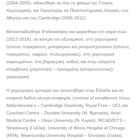
(2004-2005), ειδικεύθηκε σε όλο το φάσμα της Γενικής
Χειρουργικής και Ογκολογίας σε Πανεπιστημιακές Κλινικές των
Αθηνών και του Cambridge (2006-2011).
Μετεκπαιδεύθηκε (Fellowships) και εργάσθηκε επί σειρά ετών
(2012-2016), σε κέντρα του εξωτερικού, στη χειρουργική
ήπατος-παγκρέατος-χοληφόρων και μεταμοσχεύσεων (ήπατος,
παγκρέατος, νεφρών, πολυοργανικές), στη χειρουργική
σαρκωμάτων, στη βαριατρική, καθώς και στην ελάχιστα
επεμβατική (ρομποτική – προηγμένη λαπαροσκοπική)
χειρουργική.
Η χειρουργική εμπειρία του αποκτήθηκε στην Ελλάδα και σε
επιφανή διεθνή κέντρα αναφοράς (centres of excellence) όπως:
Addenbrooke’s – Cambridge University, Royal Free – UCL και
Cuschieri Centre – Dundee University (Μ. Βρετανία), Asan
Medical Centre – Ulsan University (Ν. Κορέα), IRCAD/EITS –
Strasbourg (Γαλλία), University of Illinois Hospital at Chicago
(ΗΠΑ), Misericordia University Hospital – Grosseto (Ιταλία).