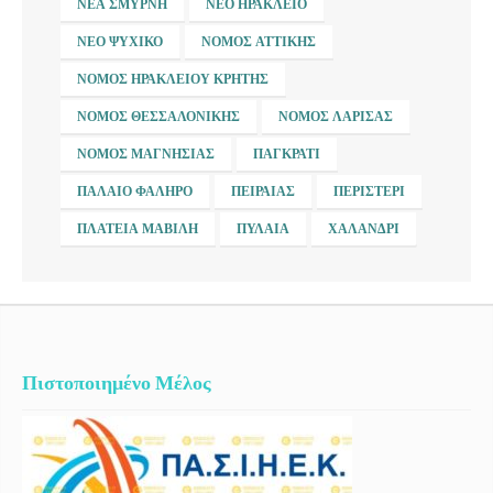
ΝΈΑ ΣΜΎΡΝΗ
ΝΈΟ ΗΡΆΚΛΕΙΟ
ΝΈΟ ΨΥΧΙΚΌ
ΝΟΜΌΣ ΑΤΤΙΚΉΣ
ΝΟΜΌΣ ΗΡΑΚΛΕΊΟΥ ΚΡΉΤΗΣ
ΝΟΜΌΣ ΘΕΣΣΑΛΟΝΊΚΗΣ
ΝΟΜΌΣ ΛΆΡΙΣΑΣ
ΝΟΜΌΣ ΜΑΓΝΗΣΊΑΣ
ΠΑΓΚΡΆΤΙ
ΠΑΛΑΙΌ ΦΆΛΗΡΟ
ΠΕΙΡΑΙΆΣ
ΠΕΡΙΣΤΈΡΙ
ΠΛΑΤΕΊΑ ΜΑΒΊΛΗ
ΠΥΛΑΊΑ
ΧΑΛΆΝΔΡΙ
Πιστοποιημένο Μέλος