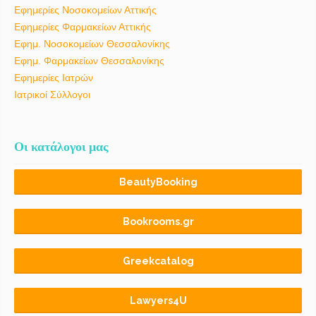
Εφημερίες Νοσοκομείων Αττικής
Εφημερίες Φαρμακείων Αττικής
Εφημ. Νοσοκομείων Θεσσαλονίκης
Εφημ. Φαρμακείων Θεσσαλονίκης
Εφημερίες Ιατρών
Ιατρικοί Σύλλογοι
Οι κατάλογοι μας
BeautyBooking
Bookrooms.gr
Greekcatalog
Lawyers4U