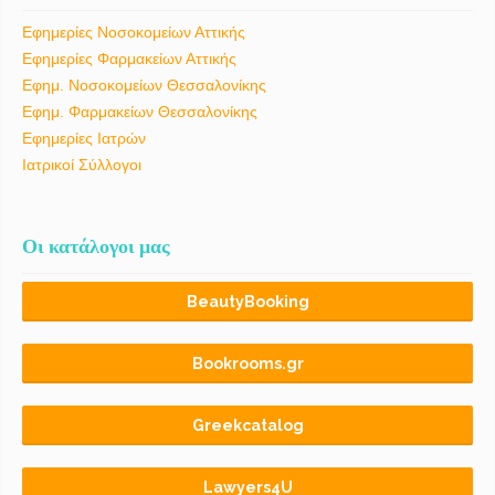
Εφημερίες Νοσοκομείων Αττικής
Εφημερίες Φαρμακείων Αττικής
Εφημ. Νοσοκομείων Θεσσαλονίκης
Εφημ. Φαρμακείων Θεσσαλονίκης
Εφημερίες Ιατρών
Ιατρικοί Σύλλογοι
Οι κατάλογοι μας
BeautyBooking
Bookrooms.gr
Greekcatalog
Lawyers4U