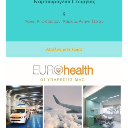
Καμπούρογλου Γεώργιος
Γεώργιος. Γεννήθηκα το 1982 και μεγάλωσα στη Χαλκίδα. Εισήχθην
πρώτος μετά από πανελλαδικές εξετάσεις στην Ιατρική Σχολή του
Πανεπιστημίου Αθηνών, ενώ κατά τη διάρκεια των σπουδών μου
έλαβα σχετικές υποτροφίες. Στα πλαίσια της εκπαίδευσής μου στην
Λεωφ. Κηφισίας 118, Κτίριο Δ, Αθήνα 115 26
Χειρουργική Παίδων εκπαιδεύτηκα και εργάστηκα στην Ελβετία
(Πανεπιστημιακά Νοσοκομεία Γενεύης, Jura, Nyon) και στο
Νοσοκομείο Παίδων ¨Η Αγία Σοφία¨, στην Αθήνα.
Αξιολογήστε τώρα