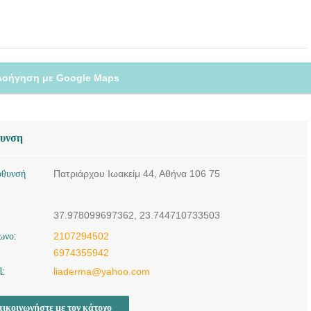
λοήγηση με Google Maps
θυνση
ύθυνσή
Πατριάρχου Ιωακείμ 44, Αθήνα 106 75
37.978099697362, 23.744710733503
ωνο:
2107294502
6974355942
l:
liaderma@yahoo.com
ικοινωνήστε με τον κάτοχο