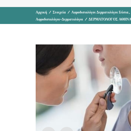
,
Αρχική
/
Στοιχεία
/
Αφροδισιολόγοι Δερματολόγοι Ιλίσια
Αφροδισιολόγοι-Δερματολόγοι
/
ΔΕΡΜΑΤΟΛΟΓΟΣ ΑΘΗΝΑ