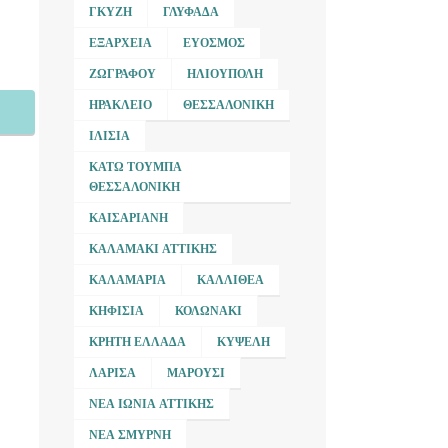
ΓΚΎΖΗ
ΓΛΥΦΆΔΑ
ΕΞΆΡΧΕΙΑ
ΕΎΟΣΜΟΣ
ΖΩΓΡΆΦΟΥ
ΗΛΙΟΎΠΟΛΗ
ΗΡΆΚΛΕΙΟ
ΘΕΣΣΑΛΟΝΊΚΗ
ΙΛΊΣΙΑ
ΚΆΤΩ ΤΟΎΜΠΑ
ΘΕΣΣΑΛΟΝΊΚΗ
ΚΑΙΣΑΡΙΑΝΉ
ΚΑΛΑΜΆΚΙ ΑΤΤΙΚΉΣ
ΚΑΛΑΜΑΡΙΆ
ΚΑΛΛΙΘΈΑ
ΚΗΦΙΣΙΆ
ΚΟΛΩΝΆΚΙ
ΚΡΉΤΗ ΕΛΛΆΔΑ
ΚΥΨΈΛΗ
ΛΆΡΙΣΑ
ΜΑΡΟΎΣΙ
ΝΈΑ ΙΩΝΊΑ ΑΤΤΙΚΉΣ
ΝΈΑ ΣΜΎΡΝΗ