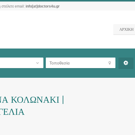
 στείλετε email:
info[at]doctors4u.gr
ΑΡΧΙΚΗ
Α ΚΟΛΩΝΑΚΙ |
ΓΕΛΙΑ