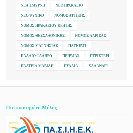
ΝΈΑ ΣΜΎΡΝΗ
ΝΈΟ ΗΡΆΚΛΕΙΟ
ΝΈΟ ΨΥΧΙΚΌ
ΝΟΜΌΣ ΑΤΤΙΚΉΣ
ΝΟΜΌΣ ΗΡΑΚΛΕΊΟΥ ΚΡΉΤΗΣ
ΝΟΜΌΣ ΘΕΣΣΑΛΟΝΊΚΗΣ
ΝΟΜΌΣ ΛΆΡΙΣΑΣ
ΝΟΜΌΣ ΜΑΓΝΗΣΊΑΣ
ΠΑΓΚΡΆΤΙ
ΠΑΛΑΙΌ ΦΆΛΗΡΟ
ΠΕΙΡΑΙΆΣ
ΠΕΡΙΣΤΈΡΙ
ΠΛΑΤΕΊΑ ΜΑΒΊΛΗ
ΠΥΛΑΊΑ
ΧΑΛΆΝΔΡΙ
Πιστοποιημένο Μέλος