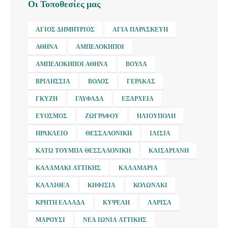
Οι Τοποθεσίες μας
ΆΓΙΟΣ ΔΗΜΉΤΡΙΟΣ
ΑΓΊΑ ΠΑΡΑΣΚΕΥΉ
ΑΘΉΝΑ
ΑΜΠΕΛΌΚΗΠΟΙ
ΑΜΠΕΛΌΚΗΠΟΙ ΑΘΉΝΑ
ΒΟΎΛΑ
ΒΡΙΛΉΣΣΙΑ
ΒΌΛΟΣ
ΓΈΡΑΚΑΣ
ΓΚΎΖΗ
ΓΛΥΦΆΔΑ
ΕΞΆΡΧΕΙΑ
ΕΎΟΣΜΟΣ
ΖΩΓΡΆΦΟΥ
ΗΛΙΟΎΠΟΛΗ
ΗΡΆΚΛΕΙΟ
ΘΕΣΣΑΛΟΝΊΚΗ
ΙΛΊΣΙΑ
ΚΆΤΩ ΤΟΎΜΠΑ ΘΕΣΣΑΛΟΝΊΚΗ
ΚΑΙΣΑΡΙΑΝΉ
ΚΑΛΑΜΆΚΙ ΑΤΤΙΚΉΣ
ΚΑΛΑΜΑΡΙΆ
ΚΑΛΛΙΘΈΑ
ΚΗΦΙΣΙΆ
ΚΟΛΩΝΆΚΙ
ΚΡΉΤΗ ΕΛΛΆΔΑ
ΚΥΨΈΛΗ
ΛΆΡΙΣΑ
ΜΑΡΟΎΣΙ
ΝΈΑ ΙΩΝΊΑ ΑΤΤΙΚΉΣ