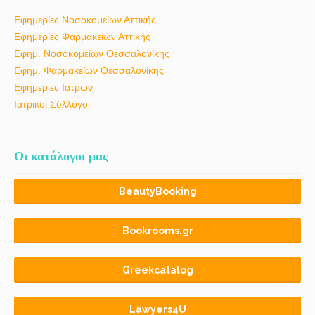
Εφημερίες Νοσοκομείων Αττικής
Εφημερίες Φαρμακείων Αττικής
Εφημ. Νοσοκομείων Θεσσαλονίκης
Εφημ. Φαρμακείων Θεσσαλονίκης
Εφημερίες Ιατρών
Ιατρικοί Σύλλογοι
Οι κατάλογοι μας
BeautyBooking
Bookrooms.gr
Greekcatalog
Lawyers4U