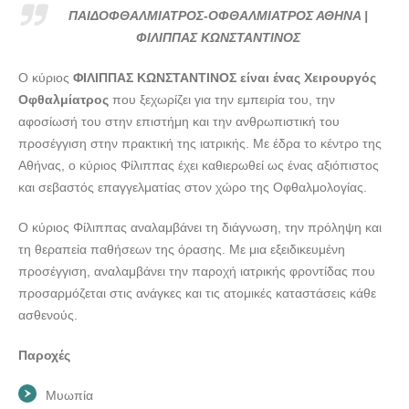
ΦΙΛΙΠΠΑΣ ΚΩΝΣΤΑΝΤΙΝΟΣ--doctors4u.gr
ΠΑΙΔΟΦΘΑΛΜΙΑΤΡΟΣ-ΟΦΘΑΛΜΙΑΤΡΟΣ ΑΘΗΝΑ |
ΠΑΙΔΟΦΘΑΛΜΙΑΤΡΟΣ-ΟΦΘΑΛΜΙΑΤΡΟΣ ΑΘΗΝΑ |
ΦΙΛΙΠΠΑΣ ΚΩΝΣΤΑΝΤΙΝΟΣ
ΦΙΛΙΠΠΑΣ ΚΩΝΣΤΑΝΤΙΝΟΣ--doctors4u.gr
Ο κύριος
ΦΙΛΙΠΠΑΣ ΚΩΝΣΤΑΝΤΙΝΟΣ είναι ένας Χειρουργός
Οφθαλμίατρος
που ξεχωρίζει για την εμπειρία του, την
αφοσίωσή του στην επιστήμη και την ανθρωπιστική του
προσέγγιση στην πρακτική της ιατρικής. Με έδρα το κέντρο της
Αθήνας, ο κύριος Φίλιππας έχει καθιερωθεί ως ένας αξιόπιστος
και σεβαστός επαγγελματίας στον χώρο της Οφθαλμολογίας.
Ο κύριος Φίλιππας αναλαμβάνει τη διάγνωση, την πρόληψη και
τη θεραπεία παθήσεων της όρασης. Με μια εξειδικευμένη
προσέγγιση, αναλαμβάνει την παροχή ιατρικής φροντίδας που
προσαρμόζεται στις ανάγκες και τις ατομικές καταστάσεις κάθε
ασθενούς.
Παροχές
Μυωπία