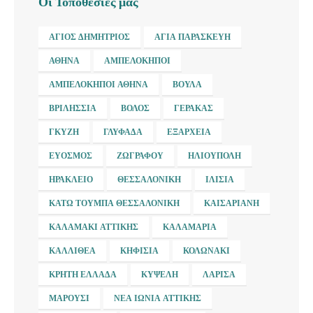
Οι Τοποθεσίες μας
ΆΓΙΟΣ ΔΗΜΉΤΡΙΟΣ
ΑΓΊΑ ΠΑΡΑΣΚΕΥΉ
ΑΘΉΝΑ
ΑΜΠΕΛΌΚΗΠΟΙ
ΑΜΠΕΛΌΚΗΠΟΙ ΑΘΉΝΑ
ΒΟΎΛΑ
ΒΡΙΛΉΣΣΙΑ
ΒΌΛΟΣ
ΓΈΡΑΚΑΣ
ΓΚΎΖΗ
ΓΛΥΦΆΔΑ
ΕΞΆΡΧΕΙΑ
ΕΎΟΣΜΟΣ
ΖΩΓΡΆΦΟΥ
ΗΛΙΟΎΠΟΛΗ
ΗΡΆΚΛΕΙΟ
ΘΕΣΣΑΛΟΝΊΚΗ
ΙΛΊΣΙΑ
ΚΆΤΩ ΤΟΎΜΠΑ ΘΕΣΣΑΛΟΝΊΚΗ
ΚΑΙΣΑΡΙΑΝΉ
ΚΑΛΑΜΆΚΙ ΑΤΤΙΚΉΣ
ΚΑΛΑΜΑΡΙΆ
ΚΑΛΛΙΘΈΑ
ΚΗΦΙΣΙΆ
ΚΟΛΩΝΆΚΙ
ΚΡΉΤΗ ΕΛΛΆΔΑ
ΚΥΨΈΛΗ
ΛΆΡΙΣΑ
ΜΑΡΟΎΣΙ
ΝΈΑ ΙΩΝΊΑ ΑΤΤΙΚΉΣ