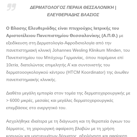
ΕΛΕΥΘΕΡΙΑΔΗΣ ΒΛΑΣΙΟΣ--doctors4u.gr
ΔΕΡΜΑΤΟΛΟΓΟΣ ΠΕΡΑΙΑ ΘΕΣΣΑΛΟΝΙΚΗ |
ΔΕΡΜΑΤΟΛΟΓΟΣ ΠΕΡΑΙΑ ΘΕΣΣΑΛΟΝΙΚΗ |
ΕΛΕΥΘΕΡΙΑΔΗΣ ΒΛΑΣΙΟΣ
ΕΛΕΥΘΕΡΙΑΔΗΣ ΒΛΑΣΙΟΣ--doctors4u.gr
Ο Βλασης Ελευθεριάδης είναι πτυχιούχος Ιατρικής του
Αριστοτέλειου Πανεπιστημίου Θεσσαλονίκης (Α.Π.Θ.)
με
εξειδίκευση στη Δερματολογία-Αφροδισιολογία από την
πανεπιστημιακή κλινική Johannes Wesling Klinikum Minden, του
Πανεπιστημίου του Μπόχουμ Γερμανίας, όπου παρέμεινε επί
10ετία, διατελώντας επιμελητής Α’ και συντονιστής του
δερματοοογκολογικού κέντρου (HTCM Koordinator) της άνωθεν
πανεπιστημιακής κλινικής.
Διαθέτει μεγάλη εμπειρία στον τομέα της δερματοχειρουργικής με
> 6000 μικρές, μεσαίες και μεγάλες δερματοχειρουργικές
επεμβάσεις στο ενεργητικό του.
Ασχολήθηκε ιδιαίτερα με τη διάγνωση και τη θεραπεία όγκων του
δέρματος, τη χειρουργική αφαίρεση βλαβών με τη χρήση
κρημνών και μοσχευμάτων δέρματος, αξιολόγηση και αφαίρεση