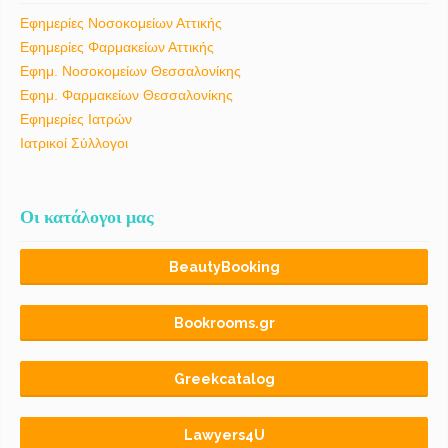
Εφημερίες Νοσοκομείων Αττικής
Εφημερίες Φαρμακείων Αττικής
Εφημ. Νοσοκομείων Θεσσαλονίκης
Εφημ. Φαρμακείων Θεσσαλονίκης
Εφημερίες Ιατρών
Ιατρικοί Σύλλογοι
Οι κατάλογοι μας
BeautyBooking
Bookrooms.gr
Greekcatalog
Lawyers4U