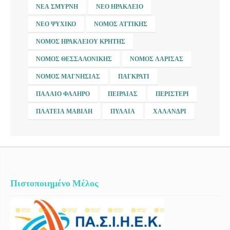
ΝΈΑ ΣΜΎΡΝΗ
ΝΈΟ ΗΡΆΚΛΕΙΟ
ΝΈΟ ΨΥΧΙΚΌ
ΝΟΜΌΣ ΑΤΤΙΚΉΣ
ΝΟΜΌΣ ΗΡΑΚΛΕΊΟΥ ΚΡΉΤΗΣ
ΝΟΜΌΣ ΘΕΣΣΑΛΟΝΊΚΗΣ
ΝΟΜΌΣ ΛΆΡΙΣΑΣ
ΝΟΜΌΣ ΜΑΓΝΗΣΊΑΣ
ΠΑΓΚΡΆΤΙ
ΠΑΛΑΙΌ ΦΆΛΗΡΟ
ΠΕΙΡΑΙΆΣ
ΠΕΡΙΣΤΈΡΙ
ΠΛΑΤΕΊΑ ΜΑΒΊΛΗ
ΠΥΛΑΊΑ
ΧΑΛΆΝΔΡΙ
Πιστοποιημένο Μέλος