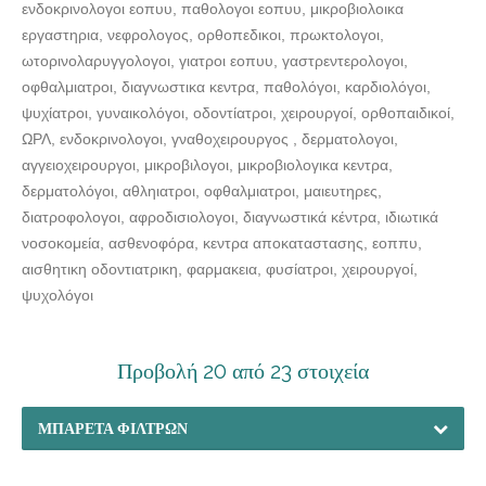
ενδοκρινολογοι εοπυυ, παθολογοι εοπυυ, μικροβιολοικα
εργαστηρια, νεφρολογος, ορθοπεδικοι, πρωκτολογοι,
ωτορινολαρυγγολογοι, γιατροι εοπυυ, γαστρεντερολογοι,
οφθαλμιατροι, διαγνωστικα κεντρα, παθολόγοι, καρδιολόγοι,
ψυχίατροι, γυναικολόγοι, οδοντίατροι, χειρουργοί, ορθοπαιδικοί,
ΩΡΛ, ενδοκρινολογοι, γναθοχειρουργος , δερματολογοι,
αγγειοχειρουργοι, μικροβιλογοι, μικροβιολογικα κεντρα,
δερματολόγοι, αθληιατροι, οφθαλμιατροι, μαιευτηρες,
διατροφολογοι, αφροδισιολογοι, διαγνωστικά κέντρα, ιδιωτικά
νοσοκομεία, ασθενοφόρα, κεντρα αποκαταστασης, εοππυ,
αισθητικη οδοντιατρικη, φαρμακεια, φυσίατροι, χειρουργοί,
ψυχολόγοι
Προβολή 20 από 23 στοιχεία
ΜΠΑΡΈΤΑ ΦΊΛΤΡΩΝ