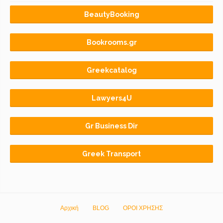
BeautyBooking
Bookrooms.gr
Greekcatalog
Lawyers4U
Gr Business Dir
Greek Transport
Αρχική
BLOG
ΟΡΟΙ ΧΡΗΣΗΣ