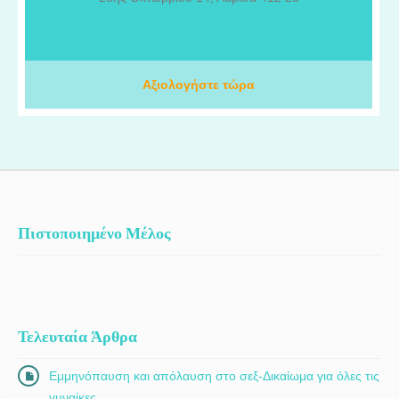
δύο μεγαλύτερα πανεπιστημιακά νοσοκομεία της Ελβετίας, το
Πανεπιστημιακό Νοσοκομείο της Γενεύης (HUG) και το
Πανεπιστημιακό Νοσοκομείο της Λωζάνης (CHUV), όπου
απέκτησα εξειδικευμένες γνώσεις και εργάστηκα πάνω στις πιο
προηγμένες ογκολογικές θεραπείες. Στο ΙΑΣΩ Θεσσαλίας,
Αξιολογήστε τώρα
πραγματοποιούμε εβδομαδιαία ογκολογικά συμβούλια για την
αξιολόγηση και τη βέλτιστη θεραπευτική προσέγγιση κάθε
ασθενούς, ενώ διαθέτουμε κλινικές μελέτες που προσφέρουν
πρόσβαση σε καινοτόμες θεραπείες αιχμής.
Πιστοποιημένο Μέλος
Τελευταία Άρθρα
Εμμηνόπαυση και απόλαυση στο σεξ-Δικαίωμα για όλες τις
γυναίκες