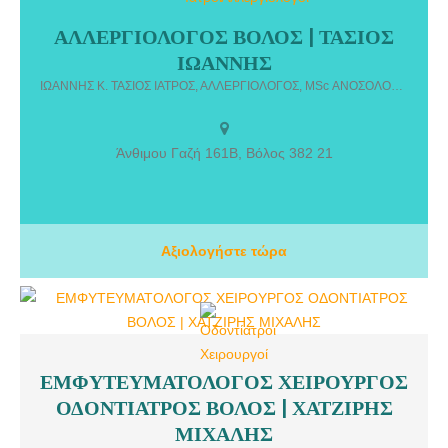
ΑΛΛΕΡΓΙΟΛΟΓΟΣ ΒΟΛΟΣ | ΤΑΣΙΟΣ
ΑΛΛΕΡΓΙΟΛΟΓΟΣ ΒΟΛΟΣ | ΤΑΣΙΟΣ ΙΩΑΝΝΗΣ. Το ιατρείο μας
ΙΩΑΝΝΗΣ
βρίσκεται στον Βόλο, επι της οδού Ανθίμου Γαζή 161 Β, και
δραστηριοποιείται στον αλλεργιολογικό τομέα με μακροχρόνια
ΙΩΑΝΝΗΣ Κ. ΤΑΣΙΟΣ ΙΑΤΡΟΣ, ΑΛΛΕΡΓΙΟΛΟΓΟΣ, MSc ΑΝΟΣΟΛΟΓΙΑΣ
κλινική εμπειρία, σε ασθενείς όλων των ηλικιών (βρεφη, παιδια,
ενηλικες).
Άνθιμου Γαζή 161Β, Βόλος 382 21
Αξιολογήστε τώρα
ΕΜΦΥΤΕΥΜΑΤΟΛΟΓΟΣ ΧΕΙΡΟΥΡΓΟΣ
ΕΜΦΥΤΕΥΜΑΤΟΛΟΓΟΣ ΧΕΙΡΟΥΡΓΟΣ ΟΔΟΝΤΙΑΤΡΟΣ ΒΟΛΟΣ |
ΟΔΟΝΤΙΑΤΡΟΣ ΒΟΛΟΣ | ΧΑΤΖΙΡΗΣ
ΧΑΤΖΙΡΗΣ ΜΙΧΑΛΗΣ Βιογραφικό Πτυχιούχος Αριστοτελείου
Πανεπιστημίου Θεσσαλονίκης,
ΜΙΧΑΛΗΣ