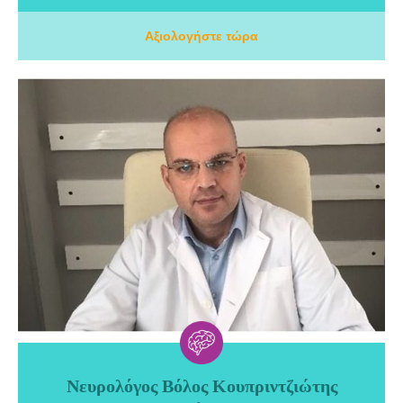
Αξιολογήστε τώρα
Νευρολόγος Βόλος Κουπριντζιώτης
Νευρολόγος Βόλος Κουπριντζιώτης Δημήτριος. Το ιατρείο του