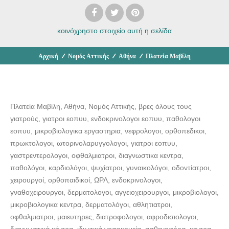
κοινόχρηστο στοιχείο
αυτή η σελίδα
Αρχική
/
Νομός Αττικής
/
Αθήνα
/
Πλατεία Μαβίλη
Πλατεία Μαβίλη, Αθήνα, Νομός Αττικής, βρες όλους τους
γιατρούς, γιατροι εοπυυ, ενδοκρινολογοι εοπυυ, παθολογοι
εοπυυ, μικροβιολογικα εργαστηρια, νεφρολογοι, ορθοπεδικοι,
πρωκτολογοι, ωτορινολαρυγγολογοι, γιατροι εοπυυ,
γαστρεντερολογοι, οφθαλμιατροι, διαγνωστικα κεντρα,
παθολόγοι, καρδιολόγοι, ψυχίατροι, γυναικολόγοι, οδοντίατροι,
χειρουργοί, ορθοπαιδικοί, ΩΡΛ, ενδοκρινολογοι,
γναθοχειρουργοι, δερματολογοι, αγγειοχειρουργοι, μικροβιολογοι,
μικροβιολογικα κεντρα, δερματολόγοι, αθλητιατροι,
οφθαλμιατροι, μαιευτηρες, διατροφολογοι, αφροδισιολογοι,
διαγνωστικά κέντρα, ιδιωτικά νοσοκομεία, ασθενοφόρα, κεντρα