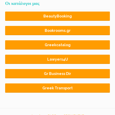
Οι κατάλογοι μας
BeautyBooking
Bookrooms.gr
Greekcatalog
Lawyers4U
Gr Business Dir
Greek Transport