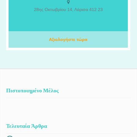
με στόχο την καλύτερη δυνατή υποστήριξη των ασθενών μου. Η
επαγγελματική μου πορεία περιλαμβάνει σημαντική εμπειρία στα
28ης Οκτωβρίου 14, Λάρισα 412 23
δύο μεγαλύτερα πανεπιστημιακά νοσοκομεία της Ελβετίας, το
Πανεπιστημιακό Νοσοκομείο της Γενεύης (HUG) και το
Πανεπιστημιακό Νοσοκομείο της Λωζάνης (CHUV), όπου
απέκτησα εξειδικευμένες γνώσεις και εργάστηκα πάνω στις πιο
προηγμένες ογκολογικές θεραπείες. Στο ΙΑΣΩ Θεσσαλίας,
Αξιολογήστε τώρα
πραγματοποιούμε εβδομαδιαία ογκολογικά συμβούλια για την
αξιολόγηση και τη βέλτιστη θεραπευτική προσέγγιση κάθε
ασθενούς, ενώ διαθέτουμε κλινικές μελέτες που προσφέρουν
πρόσβαση σε καινοτόμες θεραπείες αιχμής.
Πιστοποιημένο Μέλος
Τελευταία Άρθρα