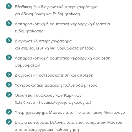
ΜΑΙΕΥΤΗΡΑΣ-ΓΥΝΑΙΚΟΛΟΓΟΣ ΜΑΣΤΟΛΟΓΟΣ ΑΘΗΝΑ |
Εξειδικευμένο διαγνωστικό υπερηχογράφημα
ΜΠΑΚΑΛΗ ΑΙΚΑΤΕΡΙΝΗ--doctors4u.gr
για Αδενομύωση και Ενδομητρίωση
Λαπαροσκοπική ή ρομποτική χειρουργική θεραπεία
ενδομητρίωσης
Διαγνωστικό υπερηχογράφημα
και συμβουλευτική για ινομυώματα μήτρας
Λαπαροσκοπική ή ρομποτική χειρουργική αφαίρεση
ινομυωμάτων
Διαγνωστική υστεροσκόπηση και απόξεση
Υστεροσκοπική αφαίρεση πολύποδα μήτρας
Θεραπεία Γυναικολογικών Καρκίνων
(Εξειδίκευση Γυναικολογικής Ογκολογίας)
Υπερηχογράφημα Μαστών από Πιστοποιημένη Μαστολόγο
Βιοψία κόπτουσας Βελόνης ύποπτων ευρημάτων Μαστού
υπό υπερηχογραφική καθοδήγηση