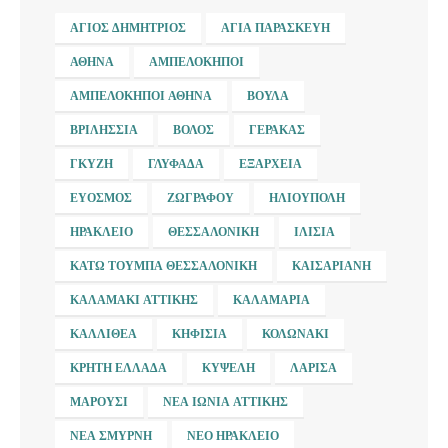
ΆΓΙΟΣ ΔΗΜΉΤΡΙΟΣ
ΑΓΊΑ ΠΑΡΑΣΚΕΥΉ
ΑΘΉΝΑ
ΑΜΠΕΛΌΚΗΠΟΙ
ΑΜΠΕΛΌΚΗΠΟΙ ΑΘΉΝΑ
ΒΟΎΛΑ
ΒΡΙΛΉΣΣΙΑ
ΒΌΛΟΣ
ΓΈΡΑΚΑΣ
ΓΚΎΖΗ
ΓΛΥΦΆΔΑ
ΕΞΆΡΧΕΙΑ
ΕΎΟΣΜΟΣ
ΖΩΓΡΆΦΟΥ
ΗΛΙΟΎΠΟΛΗ
ΗΡΆΚΛΕΙΟ
ΘΕΣΣΑΛΟΝΊΚΗ
ΙΛΊΣΙΑ
ΚΆΤΩ ΤΟΎΜΠΑ ΘΕΣΣΑΛΟΝΊΚΗ
ΚΑΙΣΑΡΙΑΝΉ
ΚΑΛΑΜΆΚΙ ΑΤΤΙΚΉΣ
ΚΑΛΑΜΑΡΙΆ
ΚΑΛΛΙΘΈΑ
ΚΗΦΙΣΙΆ
ΚΟΛΩΝΆΚΙ
ΚΡΉΤΗ ΕΛΛΆΔΑ
ΚΥΨΈΛΗ
ΛΆΡΙΣΑ
ΜΑΡΟΎΣΙ
ΝΈΑ ΙΩΝΊΑ ΑΤΤΙΚΉΣ
ΝΈΑ ΣΜΎΡΝΗ
ΝΈΟ ΗΡΆΚΛΕΙΟ