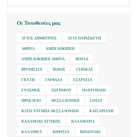
Οι Τοποθεσίες μας
ΆΓΙΟΣ ΔΗΜΉΤΡΙΟΣ
ΑΓΊΑ ΠΑΡΑΣΚΕΥΉ
ΑΘΉΝΑ
ΑΜΠΕΛΌΚΗΠΟΙ
ΑΜΠΕΛΌΚΗΠΟΙ ΑΘΉΝΑ
ΒΟΎΛΑ
ΒΡΙΛΉΣΣΙΑ
ΒΌΛΟΣ
ΓΈΡΑΚΑΣ
ΓΚΎΖΗ
ΓΛΥΦΆΔΑ
ΕΞΆΡΧΕΙΑ
ΕΎΟΣΜΟΣ
ΖΩΓΡΆΦΟΥ
ΗΛΙΟΎΠΟΛΗ
ΗΡΆΚΛΕΙΟ
ΘΕΣΣΑΛΟΝΊΚΗ
ΙΛΊΣΙΑ
ΚΆΤΩ ΤΟΎΜΠΑ ΘΕΣΣΑΛΟΝΊΚΗ
ΚΑΙΣΑΡΙΑΝΉ
ΚΑΛΑΜΆΚΙ ΑΤΤΙΚΉΣ
ΚΑΛΑΜΑΡΙΆ
ΚΑΛΛΙΘΈΑ
ΚΗΦΙΣΙΆ
ΚΟΛΩΝΆΚΙ