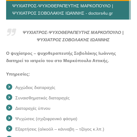
ΨΥΧΙΑΤΡΟΣ-ΨΥΧΟΘΕΡΑΠΕΥΤΗΣ ΜΑΡΚΟΠΟΥΛΟ |
ΨΥΧΙΑΤΡΟΣ ΣΟΒΟΛΑΚΗΣ ΙΩΑΝΝΗΣ - doctors4u.gr
ΨΥΧΙΑΤΡΟΣ-ΨΥΧΟΘΕΡΑΠΕΥΤΗΣ ΜΑΡΚΟΠΟΥΛΟ |
ΨΥΧΙΑΤΡΟΣ ΣΟΒΟΛΑΚΗΣ ΙΩΑΝΝΗΣ - doctors4u.gr
ΨΥΧΙΑΤΡΟΣ-ΨΥΧΟΘΕΡΑΠΕΥΤΗΣ ΜΑΡΚΟΠΟΥΛΟ |
ΨΥΧΙΑΤΡΟΣ-ΨΥΧΟΘΕΡΑΠΕΥΤΗΣ ΜΑΡΚΟΠΟΥΛΟ |
ΨΥΧΙΑΤΡΟΣ ΣΟΒΟΛΑΚΗΣ ΙΩΑΝΝΗΣ
ΨΥΧΙΑΤΡΟΣ ΣΟΒΟΛΑΚΗΣ ΙΩΑΝΝΗΣ - doctors4u.gr
Ο ψυχίατρος – ψυχοθεραπευτής Σοβολάκης Ιωάννης
ΨΥΧΙΑΤΡΟΣ-ΨΥΧΟΘΕΡΑΠΕΥΤΗΣ ΜΑΡΚΟΠΟΥΛΟ |
διατηρεί το ιατρείο του στο Μαρκόπουλο Αττικής.
ΨΥΧΙΑΤΡΟΣ ΣΟΒΟΛΑΚΗΣ ΙΩΑΝΝΗΣ - doctors4u.gr
Υπηρεσίες:
Αγχώδεις διαταραχές
Συναισθηματικές διαταραχές
Διαταραχές ύπνου
Ψυχώσεις (σχιζοφρενικό φάσμα)
Εξαρτήσεις (αλκοόλ – κάνναβη – τζόγος κ.λπ.)