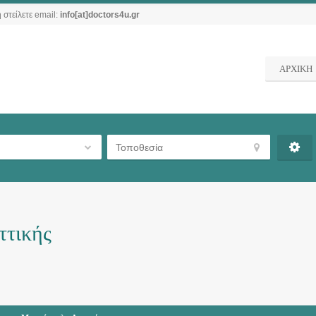
 στείλετε email:
info[at]doctors4u.gr
ΑΡΧΙΚΗ
ττικής