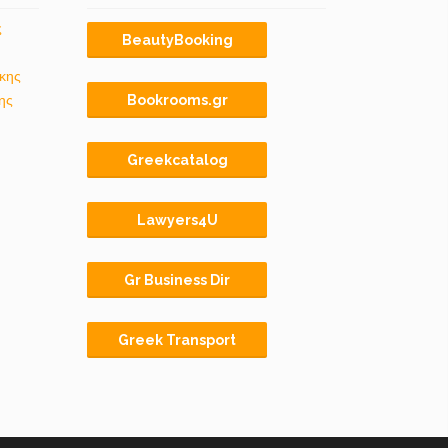
ς
BeautyBooking
κης
ης
Bookrooms.gr
Greekcatalog
Lawyers4U
Gr Business Dir
Greek Transport