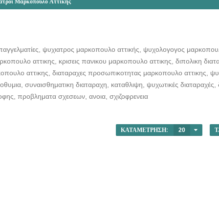
ατροι Μαρκόπουλο Αττικής
παγγελματίες, ψυχιατρος μαρκοπουλο αττικής, ψυχολογογος μαρκοπουλο
κοπουλο αττικης, κρισεις πανικου μαρκοπουλο αττικης, διπολικη διατ
ρκοπουλο αττικης, διαταραχες προσωπικοτητας μαρκοπουλο αττικης, ψ
οθυμια, συναισθηματικη διαταραχη, καταθλιψη, ψυχωτικές διαταραχές, 
οφης, προβληματα σχεσεων, ανοια, σχιζοφρενεια
ΚΑΤΑΜΈΤΡΗΣΗ:
20
Τ