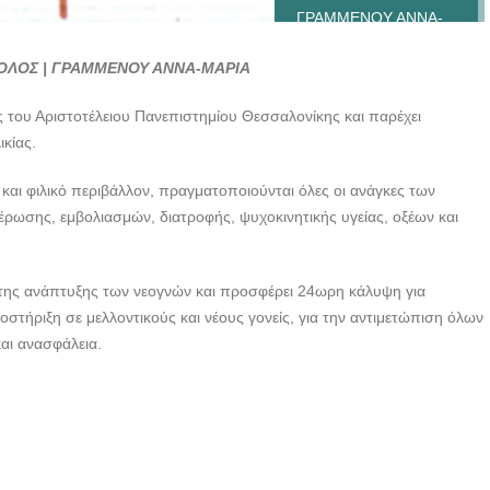
ΓΡΑΜΜΕΝΟΥ ΑΝΝΑ-
ΜΑΡΙΑ --- doctors4u.gr
ΒΟΛΟΣ | ΓΡΑΜΜΕΝΟΥ ΑΝΝΑ-ΜΑΡΙΑ
ΠΑΙΔΙΑΤΡΟΣ ΒΟΛΟΣ |
ΓΡΑΜΜΕΝΟΥ ΑΝΝΑ-
ς του Αριστοτέλειου Πανεπιστημίου Θεσσαλονίκης και παρέχει
ΜΑΡΙΑ --- doctors4u.gr
κίας.
 και φιλικό περιβάλλον, πραγματοποιούνται όλες οι ανάγκες των
ρωσης, εμβολιασμών, διατροφής, ψυχοκινητικής υγείας, οξέων και
 της ανάπτυξης των νεογνών και προσφέρει 24ωρη κάλυψη για
στήριξη σε μελλοντικούς και νέους γονείς, για την αντιμετώπιση όλων
αι ανασφάλεια.