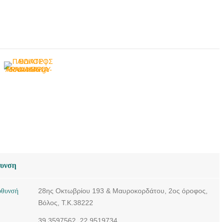
θυνση
ύθυνσή
28ης Οκτωβρίου 193 & Μαυροκορδάτου, 2ος όροφος,
Βόλος, Τ.Κ.38222
39.3597562, 22.9519734