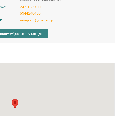
ωνο:
2421023700
6944248406
l:
anagram@otenet.gr
ικοινωνήστε με τον κάτοχο