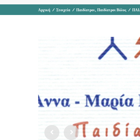
,
Αρχική
/
Στοιχεία
/
Παιδίατροι
Παιδίατροι Βόλος
/
ΠΑΙ