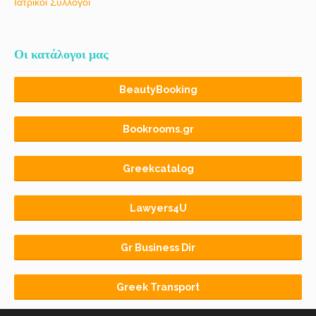
Ιατρικοί Σύλλογοι
Οι κατάλογοι μας
BeautyBooking
Bookrooms.gr
Greekcatalog
Lawyers4U
Gr Business Dir
Greek Transport