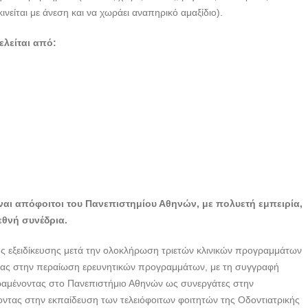
ΙΑΤΡΙΚΗΣ ΦΡΟΝΤΙΔΑΣ
νείται με άνεση και να χωράει αναπηρικό αμαξίδιο).
| ΝΕΑ ΙΩΝΙΑ ΑΤΤΙΚΗΣ |
ΟΔΟΝΤΙΚΗ ΦΡΟΝΤΙΔΑ
ελείται από:
- doctors4u.gr
ΟΔΟΝΤΙΑΤΡΙΚΟ
ΚΕΝΤΡΟ
ΟΛΟΚΛΗΡΩΜΕΝΗΣ
ΙΑΤΡΙΚΗΣ ΦΡΟΝΤΙΔΑΣ
| ΝΕΑ ΙΩΝΙΑ ΑΤΤΙΚΗΣ |
ΟΔΟΝΤΙΚΗ ΦΡΟΝΤΙΔΑ
- doctors4u.gr
ΟΔΟΝΤΙΑΤΡΙΚΟ
ίναι απόφοιτοι του Πανεπιστημίου Αθηνών, με πολυετή εμπειρία,
ΚΕΝΤΡΟ
εθνή συνέδρια.
ΟΛΟΚΛΗΡΩΜΕΝΗΣ
ΙΑΤΡΙΚΗΣ ΦΡΟΝΤΙΔΑΣ
κής εξειδίκευσης μετά την ολοκλήρωση τριετών κλινικών προγραμμάτων
| ΝΕΑ ΙΩΝΙΑ ΑΤΤΙΚΗΣ |
οντας στην περαίωση ερευνητικών προγραμμάτων, με τη συγγραφή
ΟΔΟΝΤΙΚΗ ΦΡΟΝΤΙΔΑ
αμένοντας στο Πανεπιστήμιο Αθηνών ως συνεργάτες στην
- doctors4u.gr
οντας στην εκπαίδευση των τελειόφοιτων φοιτητών της Οδοντιατρικής