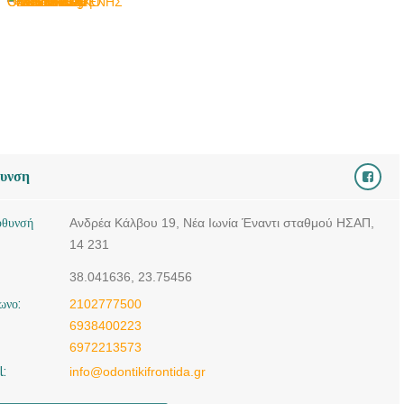
| ΝΕΑ ΙΩΝΙΑ ΑΤΤΙΚΗΣ |
ΟΔΟΝΤΙΚΗ ΦΡΟΝΤΙΔΑ
- doctors4u.gr
θυνση
ύθυνσή
Ανδρέα Κάλβου 19, Νέα Ιωνία Έναντι σταθμού ΗΣΑΠ,
14 231
38.041636, 23.75456
ωνο:
2102777500
6938400223
6972213573
l:
info@odontikifrontida.gr