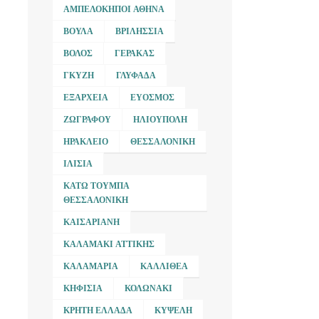
ΑΜΠΕΛΌΚΗΠΟΙ ΑΘΉΝΑ
ΒΟΎΛΑ
ΒΡΙΛΉΣΣΙΑ
ΒΌΛΟΣ
ΓΈΡΑΚΑΣ
ΓΚΎΖΗ
ΓΛΥΦΆΔΑ
ΕΞΆΡΧΕΙΑ
ΕΎΟΣΜΟΣ
ΖΩΓΡΆΦΟΥ
ΗΛΙΟΎΠΟΛΗ
ΗΡΆΚΛΕΙΟ
ΘΕΣΣΑΛΟΝΊΚΗ
ΙΛΊΣΙΑ
ΚΆΤΩ ΤΟΎΜΠΑ
ΘΕΣΣΑΛΟΝΊΚΗ
ΚΑΙΣΑΡΙΑΝΉ
ΚΑΛΑΜΆΚΙ ΑΤΤΙΚΉΣ
ΚΑΛΑΜΑΡΙΆ
ΚΑΛΛΙΘΈΑ
ΚΗΦΙΣΙΆ
ΚΟΛΩΝΆΚΙ
ΚΡΉΤΗ ΕΛΛΆΔΑ
ΚΥΨΈΛΗ