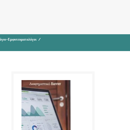
όγοι-Εμφυτευματολόγοι
/