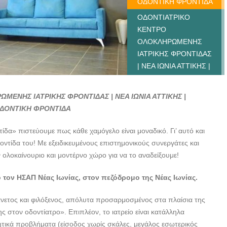
ΟΔΟΝΤΙΚΗ ΦΡΟΝΤΙΔΑ
ΟΔΟΝΤΙΑΤΡΙΚΟ
ΚΕΝΤΡΟ
ΟΛΟΚΛΗΡΩΜΕΝΗΣ
ΙΑΤΡΙΚΗΣ ΦΡΟΝΤΙΔΑΣ
| ΝΕΑ ΙΩΝΙΑ ΑΤΤΙΚΗΣ |
ΟΔΟΝΤΙΚΗ ΦΡΟΝΤΙΔΑ
- doctors4u.gr
ΕΝΗΣ ΙΑΤΡΙΚΗΣ ΦΡΟΝΤΙΔΑΣ | ΝΕΑ ΙΩΝΙΑ ΑΤΤΙΚΗΣ |
ΟΔΟΝΤΙΑΤΡΙΚΟ
ΔΟΝΤΙΚΗ ΦΡΟΝΤΙΔΑ
ΚΕΝΤΡΟ
ΟΛΟΚΛΗΡΩΜΕΝΗΣ
δα» πιστεύουμε πως κάθε χαμόγελο είναι μοναδικό. Γι’ αυτό και
ΙΑΤΡΙΚΗΣ ΦΡΟΝΤΙΔΑΣ
ντίδα του! Με εξειδικευμένους επιστημονικούς συνεργάτες και
| ΝΕΑ ΙΩΝΙΑ ΑΤΤΙΚΗΣ |
ολοκαίνουριο και μοντέρνο χώρο για να το αναδείξουμε!
ΟΔΟΝΤΙΚΗ ΦΡΟΝΤΙΔΑ
 τον ΗΣΑΠ Νέας Ιωνίας, στον πεζόδρομο της Νέας Ιωνίας.
- doctors4u.gr
ΟΔΟΝΤΙΑΤΡΙΚΟ
 άνετος και φιλόξενος, απόλυτα προσαρμοσμένος στα πλαίσια της
ΚΕΝΤΡΟ
 στον οδοντίατρο». Επιπλέον, το ιατρείο είναι κατάλληλα
ΟΛΟΚΛΗΡΩΜΕΝΗΣ
ητικά προβλήματα (είσοδος χωρίς σκάλες, μεγάλος εσωτερικός