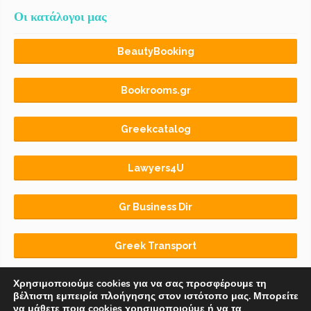
Οι κατάλογοι μας
BeautyBooking
Bookrooms.gr
Greekcatalog
Lawyers4U
Gr Business Dir
Greek Transport
Χρησιμοποιούμε cookies για να σας προσφέρουμε τη
βέλτιστη εμπειρία πλοήγησης στον ιστότοπο μας. Μπορείτε
να μάθετε ποια cookies χρησιμοποιούμε ή να τα