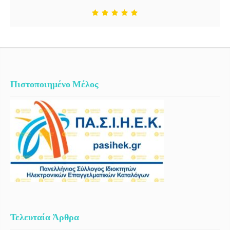
κατάλληλα διαμορφωμένο ώστε να εξυπηρετεί και άτομα με κινητικά
προβλήματα (είσοδος χωρίς σκάλες, μεγάλος εσωτερικός διάδρομος
και χώρος αναμονής – ιατρείου ώστε να κινείται με άνεση και να
χωράει αναπηρικό αμαξίδιο).
Πιστοποιημένο Μέλος
Τελευταία Άρθρα