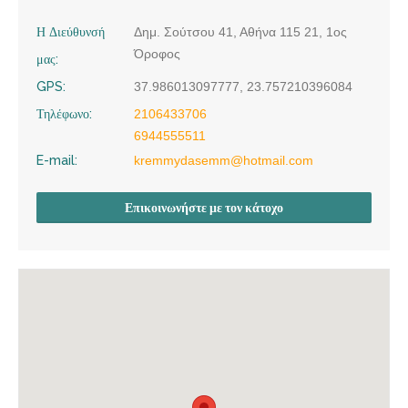
Η Διεύθυνσή
Δημ. Σούτσου 41, Αθήνα 115 21, 1ος
Όροφος
μας:
GPS:
37.986013097777, 23.757210396084
Τηλέφωνο:
2106433706
6944555511
E-mail:
kremmydasemm@hotmail.com
Επικοινωνήστε με τον κάτοχο