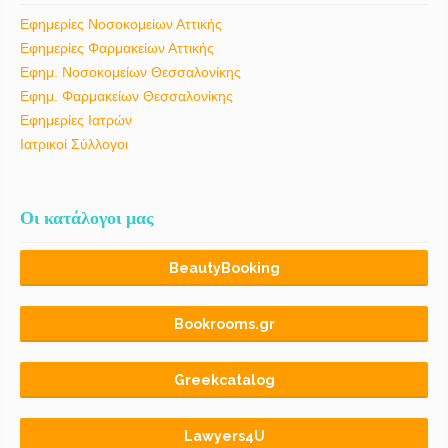
Εφημερίες Νοσοκομείων Αττικής
Εφημερίες Φαρμακείων Αττικής
Εφημ. Νοσοκομείων Θεσσαλονίκης
Εφημ. Φαρμακείων Θεσσαλονίκης
Εφημερίες Ιατρών
Ιατρικοί Σύλλογοι
Οι κατάλογοι μας
BeautyBooking
Bookrooms.gr
Greekcatalog
Lawyers4U