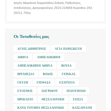
Ιατρός Μαριάννα Σταματιάδου Ειδικός Παθολόγος,
Λιπιδιολόγος, Διατροφολόγος 2610-224858 Κορίνθου 293,
26221, Πάτρ
Οι Τοποθεσίες μας
ΆΓΙΟΣ ΔΗΜΉΤΡΙΟΣ
ΑΓΊΑ ΠΑΡΑΣΚΕΥΉ
ΑΘΉΝΑ
ΑΜΠΕΛΌΚΗΠΟΙ
ΑΜΠΕΛΌΚΗΠΟΙ ΑΘΉΝΑ
ΒΟΎΛΑ
ΒΡΙΛΉΣΣΙΑ
ΒΌΛΟΣ
ΓΈΡΑΚΑΣ
ΓΚΎΖΗ
ΓΛΥΦΆΔΑ
ΕΞΆΡΧΕΙΑ
ΕΎΟΣΜΟΣ
ΖΩΓΡΆΦΟΥ
ΗΛΙΟΎΠΟΛΗ
ΗΡΆΚΛΕΙΟ
ΘΕΣΣΑΛΟΝΊΚΗ
ΙΛΊΣΙΑ
ΚΆΤΩ ΤΟΎΜΠΑ ΘΕΣΣΑΛΟΝΊΚΗ
ΚΑΙΣΑΡΙΑΝΉ