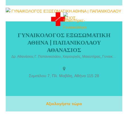
ΓΥΝΑΙΚΟΛΟΓΟΣ ΕΞΩΣΩΜΑΤΙΚΗ
ΓΥΝΑΙΚΟΛΟΓΟΣ ΕΞΩΣΩΜΑΤΙΚΗ ΑΘΗΝΑ | ΠΑΠΑΝΙΚΟΛΑΟΥ
ΑΘΗΝΑ | ΠΑΠΑΝΙΚΟΛΑΟΥ
ΑΘΑΝΑΣΙΟΣ. Δρ. Αθανάσιος Γ. Παπανικολάου, Χειρουργός
Γυναικολόγος, Ειδικός Αναπαραγωγής. Ο Μαιευτήρας Γυναικολόγος
ΑΘΑΝΑΣΙΟΣ
Παπανικολάου Αθανάσιος είναι ειδικός ιατρός γονιμότητας. Από το
Δρ. Αθανάσιος Γ. Παπανικολάου, Χειρουργός, Μαιευτήρας, Γυναικολόγος, Ειδικός Αναπαραγωγής
2015 ο ιατρός διατηρεί ιδιωτικό ιατρείο ως ελεύθερος
επαγγελματίας. Παράλληλα είναι στενός συνεργάτης με τις
μεγαλύτερες Γυναικολογικές – Μαιευτικές κλινικές, ΙΑΣΩ & ΡΕΑ.
Σεμιτέλου 7, Πλ. Μαβίλη, Αθήνα 115 28
Αξιολογήστε τώρα