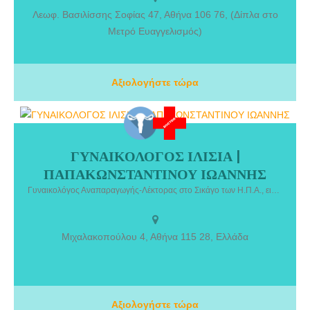
Λεωφ. Βασιλίσσης Σοφίας 47, Αθήνα 106 76, (Δίπλα στο
Μετρό Ευαγγελισμός)
Αξιολογήστε τώρα
ΓΥΝΑΙΚΟΛΟΓΟΣ ΙΛΙΣΙΑ |
ΓΥΝΑΙΚΟΛΟΓΟΣ ΙΛΙΣΙΑ | ΠΑΠΑΚΩΝΣΤΑΝΤΙΝΟΥ ΙΩΑΝΝΗΣ. Ο
ΠΑΠΑΚΩΝΣΤΑΝΤΙΝΟΥ ΙΩΑΝΝΗΣ
Παπακωνσταντίνου Ιωάννης είναι Γυναικολόγος Αναπαραγωγής-
Λέκτορας στο Σικάγο των Η.Π.Α., ειδικευθείς στην Γυναικολογική
Γυναικολόγος Αναπαραγωγής-Λέκτορας στο Σικάγο των Η.Π.Α., ειδικευθείς στην Γυναικολογική Ενδοκρινολογία-Υπογονιμότητα.
Ενδοκρινολογία-Υπογονιμότητα. Εξειδικεύτηκε στην Εξωσωματική
Γονιμοποίηση και στην εμφύτευση του εμβρύου στην κλινική Γένεσις
Αθηνών ως Επιστημονικός Συνεργάτης, όπου εξακολουθεί και
Μιχαλακοπούλου 4, Αθήνα 115 28, Ελλάδα
σήμερα να διατηρεί προσωπικό ιατρείο στην κλινική για τη
διευκόλυνση των ασθενών του.
Αξιολογήστε τώρα