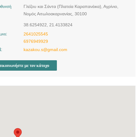
ΑΓΡΙΝΙΟ | ΒΗΜΑΤΑ
ύθυνσή
Γλέζου και Σάντα (Πλατεία Καραπανέικα), Αγρίνιο,
ΛΟΓΟΥ - doctors4u.gr
Νομός Αιτωλοακαρνανίας, 30100
ΛΟΓΟΘΕΡΑΠΕΙΑ-
ΕΡΓΟΘΕΡΑΠΕΙΑ
38.6254922, 21.4133824
ΑΓΡΙΝΙΟ | ΒΗΜΑΤΑ
ωνο:
2641025545
ΛΟΓΟΥ - doctors4u.gr
6976949929
ΛΟΓΟΘΕΡΑΠΕΙΑ-
l:
kazakou.s@gmail.com
ΕΡΓΟΘΕΡΑΠΕΙΑ
ΑΓΡΙΝΙΟ | ΒΗΜΑΤΑ
ικοινωνήστε με τον κάτοχο
ΛΟΓΟΥ - doctors4u.gr
ΛΟΓΟΘΕΡΑΠΕΙΑ-
ΕΡΓΟΘΕΡΑΠΕΙΑ
ΑΓΡΙΝΙΟ | ΒΗΜΑΤΑ
ΛΟΓΟΥ - doctors4u.gr
ΛΟΓΟΘΕΡΑΠΕΙΑ-
ΕΡΓΟΘΕΡΑΠΕΙΑ
ΑΓΡΙΝΙΟ | ΒΗΜΑΤΑ
ΛΟΓΟΥ - doctors4u.gr