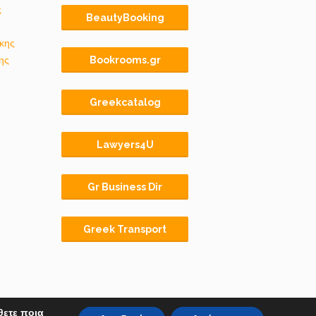
ς
BeautyBooking
κης
ης
Bookrooms.gr
Greekcatalog
Lawyers4U
Gr Business Dir
Greek Transport
θετε ποια