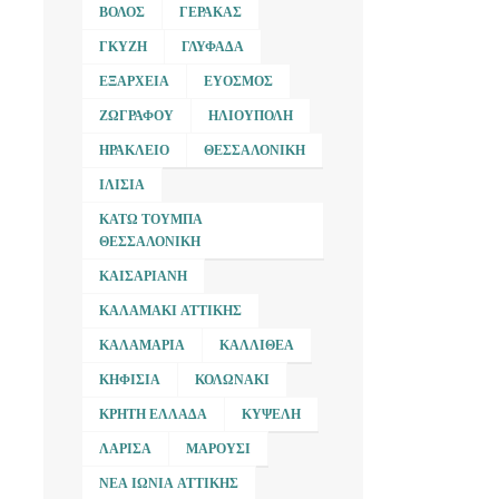
ΒΌΛΟΣ
ΓΈΡΑΚΑΣ
ΓΚΎΖΗ
ΓΛΥΦΆΔΑ
ΕΞΆΡΧΕΙΑ
ΕΎΟΣΜΟΣ
ΖΩΓΡΆΦΟΥ
ΗΛΙΟΎΠΟΛΗ
ΗΡΆΚΛΕΙΟ
ΘΕΣΣΑΛΟΝΊΚΗ
ΙΛΊΣΙΑ
ΚΆΤΩ ΤΟΎΜΠΑ
ΘΕΣΣΑΛΟΝΊΚΗ
ΚΑΙΣΑΡΙΑΝΉ
ΚΑΛΑΜΆΚΙ ΑΤΤΙΚΉΣ
ΚΑΛΑΜΑΡΙΆ
ΚΑΛΛΙΘΈΑ
ΚΗΦΙΣΙΆ
ΚΟΛΩΝΆΚΙ
ΚΡΉΤΗ ΕΛΛΆΔΑ
ΚΥΨΈΛΗ
ΛΆΡΙΣΑ
ΜΑΡΟΎΣΙ
ΝΈΑ ΙΩΝΊΑ ΑΤΤΙΚΉΣ