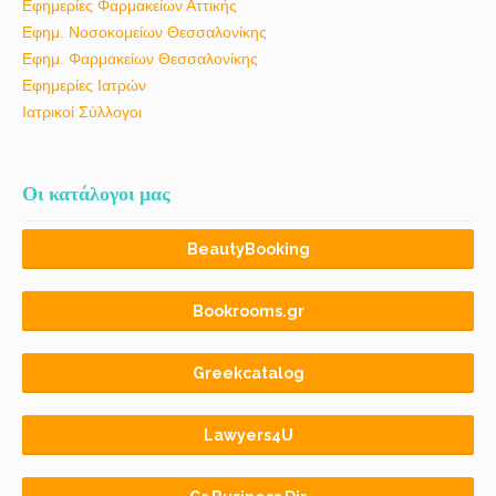
Εφημερίες Φαρμακείων Αττικής
Εφημ. Νοσοκομείων Θεσσαλονίκης
Εφημ. Φαρμακείων Θεσσαλονίκης
Εφημερίες Ιατρών
Ιατρικοί Σύλλογοι
Οι κατάλογοι μας
BeautyBooking
Bookrooms.gr
Greekcatalog
Lawyers4U