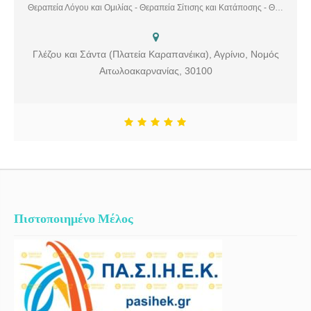
ΛΟΓΟΥ παρέχουμε υπηρεσίες λογοθεραπείας και εργοθεραπείας σε
Θεραπεία Λόγου και Ομιλίας - Θεραπεία Σίτισης και Κατάποσης - Θεραπεία Φωνής σε παιδιά και ενήλικες - Ειδική Αγωγή - Πρώιμη Παρέμβαση - Αυτισμός - Τραυλισμός - Σύνδρομο Down - ΔΕΠΥ - Διαταραχές επικοινωνίας
παιδιά και ενήλικες. Υπηρεσίες: Θεραπεία Λόγου και Ομιλίας,
Θεραπεία Σίτισης και Κατάποσης, Θεραπεία Φωνής σε παιδιά και
ενήλικες, Ειδική Αγωγή, Πρώιμη Παρέμβαση, Αυτισμός, Τραυλισμός,
Γλέζου και Σάντα (Πλατεία Καραπανέικα), Αγρίνιο, Νομός
Σύνδρομο Down, ΔΕΠΥ, Διαταραχές επικοινωνίας
Αιτωλοακαρνανίας, 30100
Πιστοποιημένο Μέλος