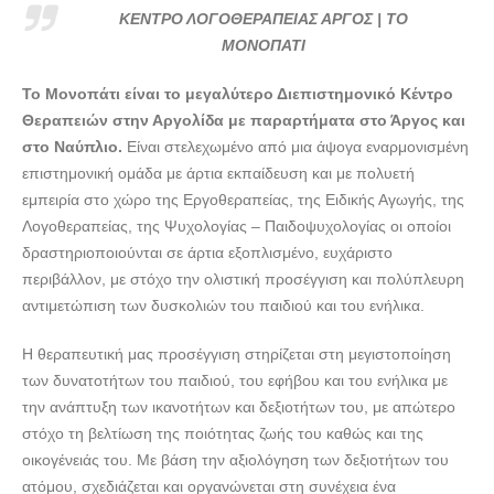
ΚΕΝΤΡΟ ΛΟΓΟΘΕΡΑΠΕΙΑΣ ΑΡΓΟΣ | ΤΟ ΜΟΝΟΠΑΤΙ -
ΚΕΝΤΡΟ ΛΟΓΟΘΕΡΑΠΕΙΑΣ ΑΡΓΟΣ | ΤΟ
doctors4u.gr
ΜΟΝΟΠΑΤΙ
ΚΕΝΤΡΟ ΛΟΓΟΘΕΡΑΠΕΙΑΣ ΑΡΓΟΣ | ΤΟ ΜΟΝΟΠΑΤΙ -
Το Μονοπάτι είναι το μεγαλύτερο Διεπιστημονικό Κέντρο
doctors4u.gr
Θεραπειών στην Αργολίδα με παραρτήματα στο Άργος και
ΚΕΝΤΡΟ ΛΟΓΟΘΕΡΑΠΕΙΑΣ ΑΡΓΟΣ | ΤΟ ΜΟΝΟΠΑΤΙ -
στο Ναύπλιο.
Είναι στελεχωμένο από μια άψογα εναρμονισμένη
doctors4u.gr
επιστημονική ομάδα με άρτια εκπαίδευση και με πολυετή
εμπειρία στο χώρο της Εργοθεραπείας, της Ειδικής Αγωγής, της
Λογοθεραπείας, της Ψυχολογίας – Παιδοψυχολογίας οι οποίοι
δραστηριοποιούνται σε άρτια εξοπλισμένο, ευχάριστο
περιβάλλον, με στόχο την ολιστική προσέγγιση και πολύπλευρη
αντιμετώπιση των δυσκολιών του παιδιού και του ενήλικα.
Η θεραπευτική μας προσέγγιση στηρίζεται στη μεγιστοποίηση
των δυνατοτήτων του παιδιού, του εφήβου και του ενήλικα με
την ανάπτυξη των ικανοτήτων και δεξιοτήτων του, με απώτερο
στόχο τη βελτίωση της ποιότητας ζωής του καθώς και της
οικογένειάς του. Με βάση την αξιολόγηση των δεξιοτήτων του
ατόμου, σχεδιάζεται και οργανώνεται στη συνέχεια ένα