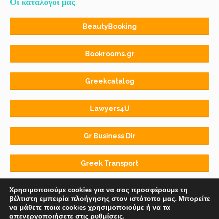
Οι κατάλογοι μας
BeautyBooking
Bookrooms.gr
Greekcatalog
Lawyers4U
Gr Business Dir
Greek Transport
Χρησιμοποιούμε cookies για να σας προσφέρουμε τη
βέλτιστη εμπειρία πλοήγησης στον ιστότοπο μας. Μπορείτε
να μάθετε ποια cookies χρησιμοποιούμε ή να τα
απενεργοποιήσετε στις
ρυθμίσεις
.
Αρχική
BLOG
ΟΡΟΙ ΧΡΗΣΗΣ