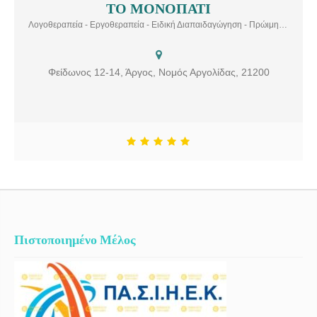
ΤΟ ΜΟΝΟΠΑΤΙ
είναι το μεγαλύτερο Διεπιστημονικό Κέντρο Θεραπειών στην
Αργολίδα με παραρτήματα στο Άργος και στο Ναύπλιο. Είναι
Λογοθεραπεία - Εργοθεραπεία - Ειδική Διαπαιδαγώγηση - Πρώιμη Παρέμβαση - Συμβουλευτική Γονέων - Ψυχολογική Υποστήριξη
στελεχωμένο από μια άψογα εναρμονισμένη επιστημονική ομάδα με
άρτια εκπαίδευση και με πολυετή εμπειρία στο χώρο της
Εργοθεραπείας, της Ειδικής Αγωγής, της Λογοθεραπείας, της
Φείδωνος 12-14, Άργος, Νομός Αργολίδας, 21200
Ψυχολογίας – Παιδοψυχολογίας οι οποίοι δραστηριοποιούνται σε
άρτια εξοπλισμένο, ευχάριστο περιβάλλον, με στόχο την ολιστική
προσέγγιση και πολύπλευρη αντιμετώπιση των δυσκολιών του
παιδιού και του ενήλικα. Η θεραπευτική μας προσέγγιση στηρίζεται
στη μεγιστοποίηση των δυνατοτήτων του παιδιού, του εφήβου και
του ενήλικα με την ανάπτυξη των ικανοτήτων και δεξιοτήτων του, με
απώτερο στόχο τη βελτίωση της ποιότητας ζωής του καθώς και της
οικογένειάς του. Με βάση την αξιολόγηση των δεξιοτήτων του
ατόμου, σχεδιάζεται και οργανώνεται στη συνέχεια ένα
εξατομικευμένο θεραπευτικό πρόγραμμα πολυεπίπεδης
παρέμβασης προσανατολισμένο στη μέγιστη δυνατή επιτυχία. Η
επιστημονική ομάδα στο Μονοπάτι, απαρτίζεται από όλες τις
Πιστοποιημένο Μέλος
απαραίτητες ειδικότητες θεραπευτών, με σπουδές σε ελληνικά
ανώτατα και ανώτερα ιδρύματα, και εμπειρία στην αποκατάσταση.
Κάθε περίπτωση εξετάζεται ξεχωριστά και αντιμετωπίζεται με
σεβασμό στις ιδιαιτερότητες κάθε προσωπικότητας που απευθύνεται
σε εμάς, είτε είναι γονιός είτε παιδί. Μετά από μια πρώτη αξιολόγηση,