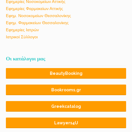
Εφημερίες Νοσοκομείων Αττικής
Εφημερίες Φαρμακείων Αττικής
Εφημ. Νοσοκομείων Θεσσαλονίκης
Εφημ. Φαρμακείων Θεσσαλονίκης
Εφημερίες Ιατρών
Ιατρικοί Σύλλογοι
Οι κατάλογοι μας
BeautyBooking
Bookrooms.gr
Greekcatalog
Lawyers4U