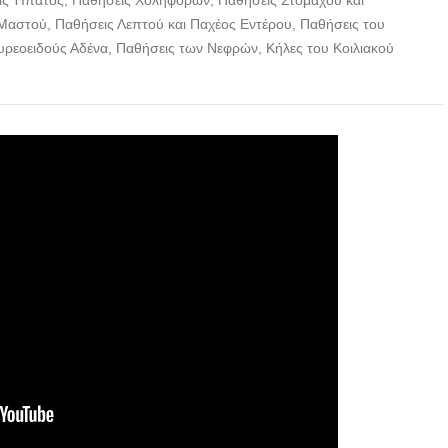
ις Ήπατος, Παθήσεις Χοληφόρων, Παθήσεις Στομάχου και
αστού, Παθήσεις Λεπτού και Παχέος Εντέρου, Παθήσεις του
ρεοειδούς Αδένα, Παθήσεις των Νεφρών, Κήλες του Κοιλιακού