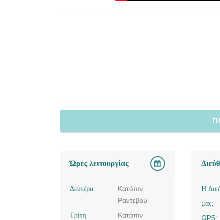
Π
Ώρες λειτουργίας
Διεύ
Δευτέρα
Κατόπιν
Η Διε
Ραντεβού
μας:
Τρίτη
Κατόπιν
GPS: