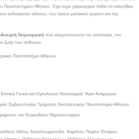
ΧΕΙΡΟΥΡΓΟΣ |
υ Πανεπιστημίου Αθηνών. Έχει ευρύ χειρουργικό πεδίο σε καλοήθεις
ΜΑΡΙΟΛΗΣ ΣΑΨΑΚΟΣ-
 των ενδοκρινών αδένων, των όγκων μαλακών μορίων και της
--doctors4u.gr
ΚΑΘΗΓΗΤΗΣ
ΠΑΝΕΠΙΣΤΗΜΙΟΥ
Ανοιχτή Χειρουργική
που ελαχιστοποιούν τις επιπλοκές, τον
ΧΕΙΡΟΥΡΓΟΣ |
ητα ζωής των ασθενών.
ΜΑΡΙΟΛΗΣ ΣΑΨΑΚΟΣ-
ιστριακό Πανεπιστήμιο Αθηνών
--doctors4u.gr
ΚΑΘΗΓΗΤΗΣ
ΠΑΝΕΠΙΣΤΗΜΙΟΥ
ΧΕΙΡΟΥΡΓΟΣ |
ΜΑΡΙΟΛΗΣ ΣΑΨΑΚΟΣ-
Κλινική Γενικό και Ογκολογικό Νοσοκομείο ‘Άγιοι Ανάργυροι’
--doctors4u.gr
ογίας Εμβρυολογίας Τμήματος Νοσηλευτικής Πανεπιστήμιο Αθηνών
Τμήματος του Ευγενιδείου Θεραπευτηρίου
οειδούς Αδένα, Εκκολπωματίτιδα, Καρκίνος Παχέος Εντέρου,