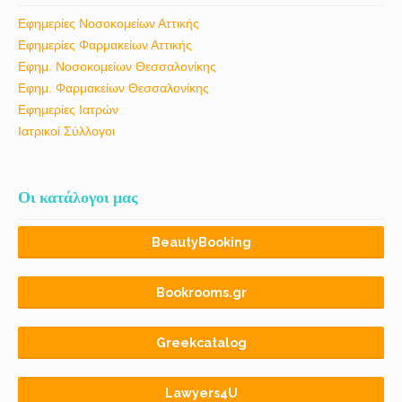
Εφημερίες Νοσοκομείων Αττικής
Εφημερίες Φαρμακείων Αττικής
Εφημ. Νοσοκομείων Θεσσαλονίκης
Εφημ. Φαρμακείων Θεσσαλονίκης
Εφημερίες Ιατρών
Ιατρικοί Σύλλογοι
Οι κατάλογοι μας
BeautyBooking
Bookrooms.gr
Greekcatalog
Lawyers4U