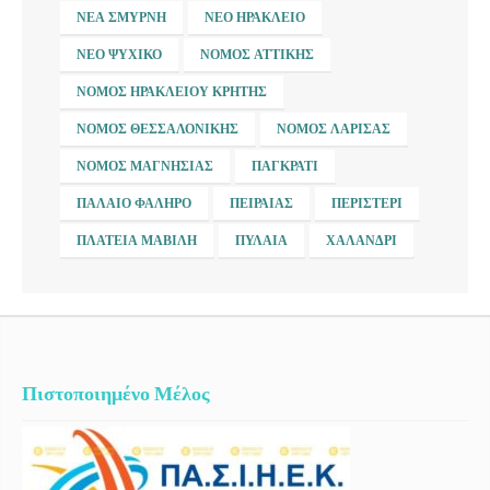
ΝΈΑ ΣΜΎΡΝΗ
ΝΈΟ ΗΡΆΚΛΕΙΟ
ΝΈΟ ΨΥΧΙΚΌ
ΝΟΜΌΣ ΑΤΤΙΚΉΣ
ΝΟΜΌΣ ΗΡΑΚΛΕΊΟΥ ΚΡΉΤΗΣ
ΝΟΜΌΣ ΘΕΣΣΑΛΟΝΊΚΗΣ
ΝΟΜΌΣ ΛΆΡΙΣΑΣ
ΝΟΜΌΣ ΜΑΓΝΗΣΊΑΣ
ΠΑΓΚΡΆΤΙ
ΠΑΛΑΙΌ ΦΆΛΗΡΟ
ΠΕΙΡΑΙΆΣ
ΠΕΡΙΣΤΈΡΙ
ΠΛΑΤΕΊΑ ΜΑΒΊΛΗ
ΠΥΛΑΊΑ
ΧΑΛΆΝΔΡΙ
Πιστοποιημένο Μέλος