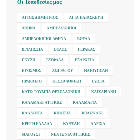
Οι Τοποθεσίες μας
ΆΓΙΟΣ ΔΗΜΉΤΡΙΟΣ
ΑΓΊΑ ΠΑΡΑΣΚΕΥΉ
ΑΘΉΝΑ
ΑΜΠΕΛΌΚΗΠΟΙ
ΑΜΠΕΛΌΚΗΠΟΙ ΑΘΉΝΑ
ΒΟΎΛΑ
ΒΡΙΛΉΣΣΙΑ
ΒΌΛΟΣ
ΓΈΡΑΚΑΣ
ΓΚΎΖΗ
ΓΛΥΦΆΔΑ
ΕΞΆΡΧΕΙΑ
ΕΎΟΣΜΟΣ
ΖΩΓΡΆΦΟΥ
ΗΛΙΟΎΠΟΛΗ
ΗΡΆΚΛΕΙΟ
ΘΕΣΣΑΛΟΝΊΚΗ
ΙΛΊΣΙΑ
ΚΆΤΩ ΤΟΎΜΠΑ ΘΕΣΣΑΛΟΝΊΚΗ
ΚΑΙΣΑΡΙΑΝΉ
ΚΑΛΑΜΆΚΙ ΑΤΤΙΚΉΣ
ΚΑΛΑΜΑΡΙΆ
ΚΑΛΛΙΘΈΑ
ΚΗΦΙΣΙΆ
ΚΟΛΩΝΆΚΙ
ΚΡΉΤΗ ΕΛΛΆΔΑ
ΚΥΨΈΛΗ
ΛΆΡΙΣΑ
ΜΑΡΟΎΣΙ
ΝΈΑ ΙΩΝΊΑ ΑΤΤΙΚΉΣ