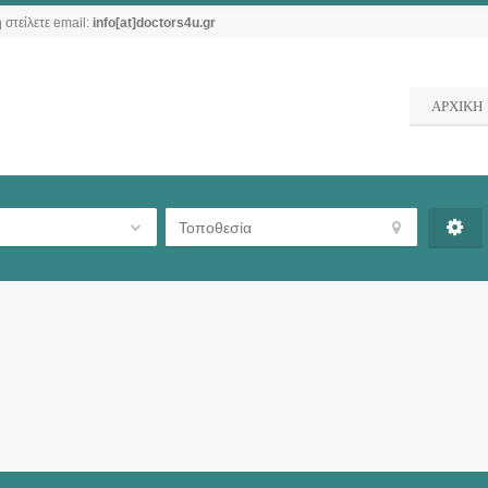
 στείλετε email:
info[at]doctors4u.gr
ΑΡΧΙΚΗ