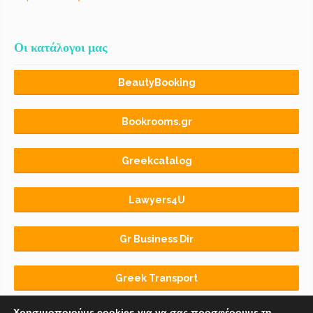
Οι κατάλογοι μας
BeautyBooking
Bookrooms.gr
Greekcatalog
Lawyers4U
Gr Business Dir
Greek Transport
Χρησιμοποιούμε cookies για να σας προσφέρουμε τη