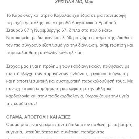
doctors4u.gr
ΧΡΙΣΤΙΝΑ MD, Msc
ΚΑΡΔΙΟΛΟΓΟΣ ΚΑΒΑΛΑ | ΚΡΑΓΙΟΠΟΥΛΟΥ ΧΡΙΣΤΙΝΑ---
Το Καρδιολογικό Ιατρείο Καβάλας έχει έδρα σε μια πανέμορφη
doctors4u.gr
περιοχή της πόλης μας στην οδό Αμερικανικού Ερυθρού
ΚΑΡΔΙΟΛΟΓΟΣ ΚΑΒΑΛΑ | ΚΡΑΓΙΟΠΟΥΛΟΥ ΧΡΙΣΤΙΝΑ---
Σταυρού 67 ή Νυρεμβέργης 67, δίπλα στο παλιό κάτω
doctors4u.gr
Νοσοκομείο, με δωρεάν και ελεύθερο χώρο στάθμευσης. Διαθέτει
τον πιο σύγχρονο εξοπλισμό για την διάγνωση, αντιμετώπιση και
ΚΑΡΔΙΟΛΟΓΟΣ ΚΑΒΑΛΑ | ΚΡΑΓΙΟΠΟΥΛΟΥ ΧΡΙΣΤΙΝΑ---
παρακολούθηση ασθενών κάθε ηλικίας.
doctors4u.gr
ΚΑΡΔΙΟΛΟΓΟΣ ΚΑΒΑΛΑ | ΚΡΑΓΙΟΠΟΥΛΟΥ ΧΡΙΣΤΙΝΑ---
Στόχος μας είναι η πρόληψη των καρδιαγγειακών παθήσεων με
doctors4u.gr
σωστό έλεγχο των παραγόντων κινδύνου, η έγκαιρη διάγνωση
ΚΑΡΔΙΟΛΟΓΟΣ ΚΑΒΑΛΑ | ΚΡΑΓΙΟΠΟΥΛΟΥ ΧΡΙΣΤΙΝΑ---
και η αποτελεσματική και συστηματική παρακολούθησή τους. Με
doctors4u.gr
συνεχή ιατρική επιμόρφωση και έμφαση στην αθλητική
καρδιολογία και στην παιδοκαρδιολογία, θωρακίζουμε την υγεία
ΚΑΡΔΙΟΛΟΓΟΣ ΚΑΒΑΛΑ | ΚΡΑΓΙΟΠΟΥΛΟΥ ΧΡΙΣΤΙΝΑ---
της καρδιά σας!
doctors4u.gr
ΚΑΡΔΙΟΛΟΓΟΣ ΚΑΒΑΛΑ | ΚΡΑΓΙΟΠΟΥΛΟΥ ΧΡΙΣΤΙΝΑ---
ΟΡΑΜΑ, ΑΠΟΣΤΟΛΗ ΚΑΙ ΑΞΙΕΣ
doctors4u.gr
Όραμά μου είναι να είμαι πάντα δίπλα στον ασθενή, με σεβασμό,
ΚΑΡΔΙΟΛΟΓΟΣ ΚΑΒΑΛΑ | ΚΡΑΓΙΟΠΟΥΛΟΥ ΧΡΙΣΤΙΝΑ---
ευγένεια, υπευθυνότητα και συνέπεια, παρέχοντας
doctors4u.gr