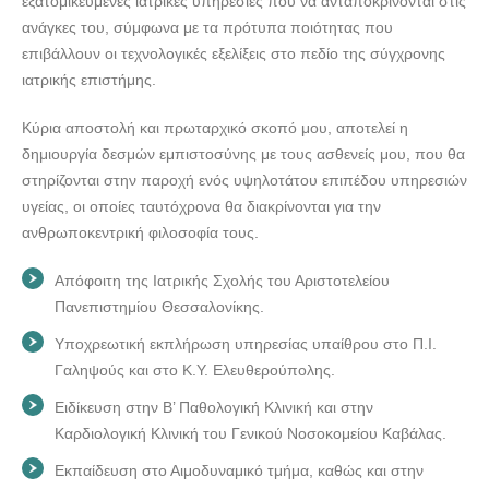
εξατομικευμένες ιατρικές υπηρεσίες που να ανταποκρίνονται στις
ανάγκες του, σύμφωνα με τα πρότυπα ποιότητας που
ΚΑΡΔΙΟΛΟΓΟΣ ΚΑΒΑΛΑ | ΚΡΑΓΙΟΠΟΥΛΟΥ ΧΡΙΣΤΙΝΑ---
επιβάλλουν οι τεχνολογικές εξελίξεις στο πεδίο της σύγχρονης
doctors4u.gr
ιατρικής επιστήμης.
Κύρια αποστολή και πρωταρχικό σκοπό μου, αποτελεί η
δημιουργία δεσμών εμπιστοσύνης με τους ασθενείς μου, που θα
στηρίζονται στην παροχή ενός υψηλοτάτου επιπέδου υπηρεσιών
υγείας, οι οποίες ταυτόχρονα θα διακρίνονται για την
ανθρωποκεντρική φιλοσοφία τους.
Απόφοιτη της Ιατρικής Σχολής του Αριστοτελείου
Πανεπιστημίου Θεσσαλονίκης.
Υποχρεωτική εκπλήρωση υπηρεσίας υπαίθρου στο Π.Ι.
Γαληψούς και στο Κ.Υ. Ελευθερούπολης.
Ειδίκευση στην Β’ Παθολογική Κλινική και στην
Καρδιολογική Κλινική του Γενικού Νοσοκομείου Καβάλας.
Εκπαίδευση στο Αιμοδυναμικό τμήμα, καθώς και στην