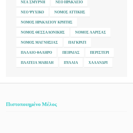
ΝΈΑ ΣΜΎΡΝΗ
ΝΈΟ ΗΡΆΚΛΕΙΟ
ΝΈΟ ΨΥΧΙΚΌ
ΝΟΜΌΣ ΑΤΤΙΚΉΣ
ΝΟΜΌΣ ΗΡΑΚΛΕΊΟΥ ΚΡΉΤΗΣ
ΝΟΜΌΣ ΘΕΣΣΑΛΟΝΊΚΗΣ
ΝΟΜΌΣ ΛΆΡΙΣΑΣ
ΝΟΜΌΣ ΜΑΓΝΗΣΊΑΣ
ΠΑΓΚΡΆΤΙ
ΠΑΛΑΙΌ ΦΆΛΗΡΟ
ΠΕΙΡΑΙΆΣ
ΠΕΡΙΣΤΈΡΙ
ΠΛΑΤΕΊΑ ΜΑΒΊΛΗ
ΠΥΛΑΊΑ
ΧΑΛΆΝΔΡΙ
Πιστοποιημένο Μέλος