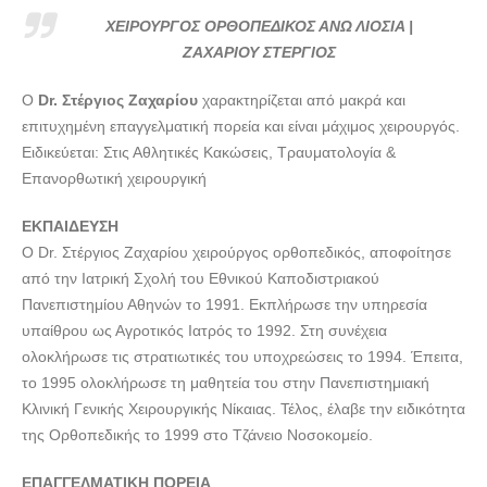
ΣΤΕΡΓΙΟΣ---doctors4u.gr
ΧΕΙΡΟΥΡΓΟΣ ΟΡΘΟΠΕΔΙΚΟΣ ΑΝΩ ΛΙΟΣΙΑ |
ΧΕΙΡΟΥΡΓΟΣ ΟΡΘΟΠΕΔΙΚΟΣ ΑΝΩ ΛΙΟΣΙΑ | ΖΑΧΑΡΙΟΥ
ΖΑΧΑΡΙΟΥ ΣΤΕΡΓΙΟΣ
ΣΤΕΡΓΙΟΣ---doctors4u.gr
O
Dr. Στέργιος Zαχαρίου
χαρακτηρίζεται από μακρά και
ΧΕΙΡΟΥΡΓΟΣ ΟΡΘΟΠΕΔΙΚΟΣ ΑΝΩ ΛΙΟΣΙΑ | ΖΑΧΑΡΙΟΥ
επιτυχημένη επαγγελματική πορεία και είναι μάχιμος χειρουργός.
ΣΤΕΡΓΙΟΣ---doctors4u.gr
Ειδικεύεται: Στις Αθλητικές Κακώσεις, Τραυματολογία &
ΧΕΙΡΟΥΡΓΟΣ ΟΡΘΟΠΕΔΙΚΟΣ ΑΝΩ ΛΙΟΣΙΑ | ΖΑΧΑΡΙΟΥ
Επανορθωτική χειρουργική
ΣΤΕΡΓΙΟΣ---doctors4u.gr
ΕΚΠΑΙΔΕΥΣΗ
O Dr. Στέργιος Zαχαρίου χειρούργος ορθοπεδικός, αποφοίτησε
από την Iατρική Σχολή του Eθνικού Kαποδιστριακού
Πανεπιστημίου Αθηνών το 1991. Εκπλήρωσε την υπηρεσία
υπαίθρου ως Αγροτικός Ιατρός το 1992. Στη συνέχεια
ολοκλήρωσε τις στρατιωτικές του υποχρεώσεις το 1994. Έπειτα,
το 1995 ολοκλήρωσε τη μαθητεία του στην Πανεπιστημιακή
Κλινική Γενικής Χειρουργικής Νίκαιας. Τέλος, έλαβε την ειδικότητα
της Ορθοπεδικής το 1999 στο Τζάνειο Νοσοκομείο.
ΕΠΑΓΓΕΛΜΑΤΙΚΗ ΠΟΡΕΙΑ