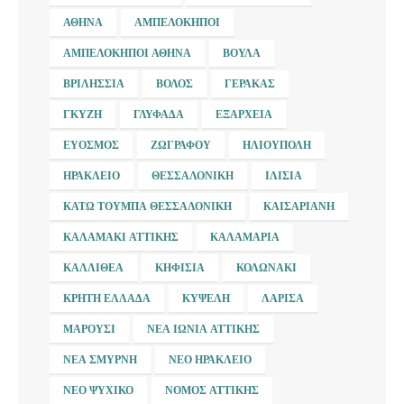
ΑΘΉΝΑ
ΑΜΠΕΛΌΚΗΠΟΙ
ΑΜΠΕΛΌΚΗΠΟΙ ΑΘΉΝΑ
ΒΟΎΛΑ
ΒΡΙΛΉΣΣΙΑ
ΒΌΛΟΣ
ΓΈΡΑΚΑΣ
ΓΚΎΖΗ
ΓΛΥΦΆΔΑ
ΕΞΆΡΧΕΙΑ
ΕΎΟΣΜΟΣ
ΖΩΓΡΆΦΟΥ
ΗΛΙΟΎΠΟΛΗ
ΗΡΆΚΛΕΙΟ
ΘΕΣΣΑΛΟΝΊΚΗ
ΙΛΊΣΙΑ
ΚΆΤΩ ΤΟΎΜΠΑ ΘΕΣΣΑΛΟΝΊΚΗ
ΚΑΙΣΑΡΙΑΝΉ
ΚΑΛΑΜΆΚΙ ΑΤΤΙΚΉΣ
ΚΑΛΑΜΑΡΙΆ
ΚΑΛΛΙΘΈΑ
ΚΗΦΙΣΙΆ
ΚΟΛΩΝΆΚΙ
ΚΡΉΤΗ ΕΛΛΆΔΑ
ΚΥΨΈΛΗ
ΛΆΡΙΣΑ
ΜΑΡΟΎΣΙ
ΝΈΑ ΙΩΝΊΑ ΑΤΤΙΚΉΣ
ΝΈΑ ΣΜΎΡΝΗ
ΝΈΟ ΗΡΆΚΛΕΙΟ
ΝΈΟ ΨΥΧΙΚΌ
ΝΟΜΌΣ ΑΤΤΙΚΉΣ