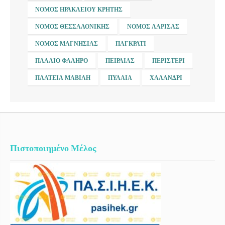
ΝΟΜΌΣ ΗΡΑΚΛΕΊΟΥ ΚΡΉΤΗΣ
ΝΟΜΌΣ ΘΕΣΣΑΛΟΝΊΚΗΣ
ΝΟΜΌΣ ΛΆΡΙΣΑΣ
ΝΟΜΌΣ ΜΑΓΝΗΣΊΑΣ
ΠΑΓΚΡΆΤΙ
ΠΑΛΑΙΌ ΦΆΛΗΡΟ
ΠΕΙΡΑΙΆΣ
ΠΕΡΙΣΤΈΡΙ
ΠΛΑΤΕΊΑ ΜΑΒΊΛΗ
ΠΥΛΑΊΑ
ΧΑΛΆΝΔΡΙ
Πιστοποιημένο Μέλος