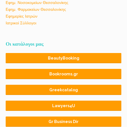
Εφημ. Νοσοκομείων Θεσσαλονίκης
Εφημ. Φαρμακείων Θεσσαλονίκης
Εφημερίες Ιατρών
Ιατρικοί Σύλλογοι
Οι κατάλογοι μας
BeautyBooking
Bookrooms.gr
Greekcatalog
Lawyers4U
Gr Business Dir