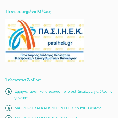
διαθέτει πλήθος δημοσιεύσεων σε έγκριτα ξένα και ελληνικά
επιστημονικά περιοδικά, ενώ έχει συμμετάσχει και παραστεί ως
Πιστοποιημένο Μέλος
ομιλητής σε εγχώρια και διεθνή συνέδρια. 2ο ιατρείο: Χελμού 24, 1ος
όροφος, Άγιος Στέφανος
Τελευταία Άρθρα
Εμμηνόπαυση και απόλαυση στο σεξ-Δικαίωμα για όλες τις
γυναίκες
ΔΙΑΤΡΟΦΗ ΚΑΙ ΚΑΡΚΙΝΟΣ ΜΕΡΟΣ 4ο και Τελευταίο