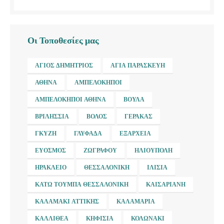
Οι Τοποθεσίες μας
ΆΓΙΟΣ ΔΗΜΉΤΡΙΟΣ
ΑΓΊΑ ΠΑΡΑΣΚΕΥΉ
ΑΘΉΝΑ
ΑΜΠΕΛΌΚΗΠΟΙ
ΑΜΠΕΛΌΚΗΠΟΙ ΑΘΉΝΑ
ΒΟΎΛΑ
ΒΡΙΛΉΣΣΙΑ
ΒΌΛΟΣ
ΓΈΡΑΚΑΣ
ΓΚΎΖΗ
ΓΛΥΦΆΔΑ
ΕΞΆΡΧΕΙΑ
ΕΎΟΣΜΟΣ
ΖΩΓΡΆΦΟΥ
ΗΛΙΟΎΠΟΛΗ
ΗΡΆΚΛΕΙΟ
ΘΕΣΣΑΛΟΝΊΚΗ
ΙΛΊΣΙΑ
ΚΆΤΩ ΤΟΎΜΠΑ ΘΕΣΣΑΛΟΝΊΚΗ
ΚΑΙΣΑΡΙΑΝΉ
ΚΑΛΑΜΆΚΙ ΑΤΤΙΚΉΣ
ΚΑΛΑΜΑΡΙΆ
ΚΑΛΛΙΘΈΑ
ΚΗΦΙΣΙΆ
ΚΟΛΩΝΆΚΙ