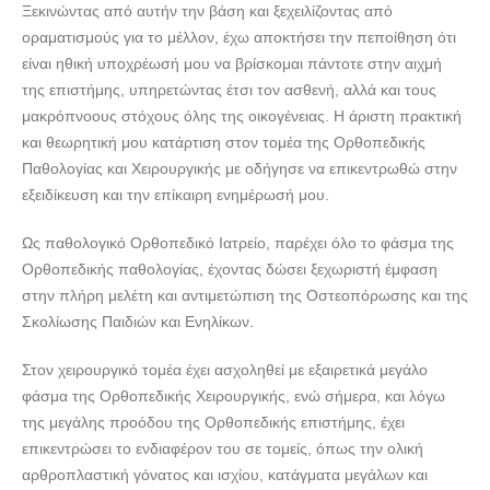
Ξεκινώντας από αυτήν την βάση και ξεχειλίζοντας από
οραματισμούς για το μέλλον, έχω αποκτήσει την πεποίθηση ότι
είναι ηθική υποχρέωσή μου να βρίσκομαι πάντοτε στην αιχμή
της επιστήμης, υπηρετώντας έτσι τον ασθενή, αλλά και τους
μακρόπνοους στόχους όλης της οικογένειας. Η άριστη πρακτική
και θεωρητική μου κατάρτιση στον τομέα της Ορθοπεδικής
Παθολογίας και Χειρουργικής με οδήγησε να επικεντρωθώ στην
εξειδίκευση και την επίκαιρη ενημέρωσή μου.
Ως παθολογικό Ορθοπεδικό Ιατρείο, παρέχει όλο το φάσμα της
Ορθοπεδικής παθολογίας, έχοντας δώσει ξεχωριστή έμφαση
στην πλήρη μελέτη και αντιμετώπιση της Οστεοπόρωσης και της
Σκολίωσης Παιδιών και Ενηλίκων.
Στον χειρουργικό τομέα έχει ασχοληθεί με εξαιρετικά μεγάλο
φάσμα της Ορθοπεδικής Χειρουργικής, ενώ σήμερα, και λόγω
της μεγάλης προόδου της Ορθοπεδικής επιστήμης, έχει
επικεντρώσει το ενδιαφέρον του σε τομείς, όπως την ολική
αρθροπλαστική γόνατος και ισχίου, κατάγματα μεγάλων και