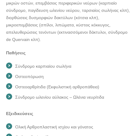
μικρών οστών, επεμβάσεις περιφερικών νεύρων (καρπιαίο
σύνδρομο, παγίδευση ωλενίου νεύρου, ταρσιαίος σωλήνας κλπ),
διορθώσεις δυσμορφιών δακτύλων (κότσια κλπ),
μικροεπεμβάσεις (σπίλοι, λιπώματα, κύστεις κόκκυγος,
απελευθερώσεις τενόντων (εκτινασσόμενοι δάκτυλοι, σύνδρομο
de Quervain κλπ).
Παθήσεις
Σύνδρομο καρπιαίου σωλήνα
Οστεοπόρωση
Οστεοαρθρίτιδα (Εκφυλιστική αρθροπάθεια)
Σύνδρομο ωλενίου αύλακος – Ωλένια νευρίτιδα
Εξειδικεύσεις
Ολική Αρθροπλαστική ισχίου και γόνατος