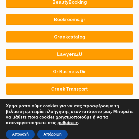
BeautyBooking
Bookrooms.gr
Greekcatalog
Lawyers4U
Gr Business Dir
Greek Transport
Χρησιμοποιούμε cookies για να σας προσφέρουμε τη
βέλτιστη εμπειρία πλοήγησης στον ιστότοπο μας. Μπορείτε
να μάθετε ποια cookies χρησιμοποιούμε ή να τα
απενεργοποιήσετε στις
ρυθμίσεις
.
Αρχική
BLOG
ΟΡΟΙ ΧΡΗΣΗΣ
Αποδοχή
Απόρριψη
© 2018-2026 Copyright by
Euro-Telecommerce IKE
.
All rights reserved.