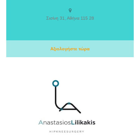
Εθνικού και Καποδιστριακού Πανεπιστημίου Αθηνών, με ειδικότητα
στην χειρουργική ορθοπεδική στην Πανεπιστημιακή κλινική του
νοσοκομείου Κ.Α.Τ. Στη εμπειρεία της ως ορθοπεδικός έχει
Σισίνη 31, Αθήνα 115 28
ασχοληθεί με όλο το εύρος της τραυματιολογίας και ψυχρής
Ορθοπεδικής (χειρουργεία και διάγνωση), με ειδικότερο ενδιαφέρον
στις παθήσεις των άνω και κάτω άκρων και της σπονδυλικής στήλης.
Αξιολογήστε τώρα