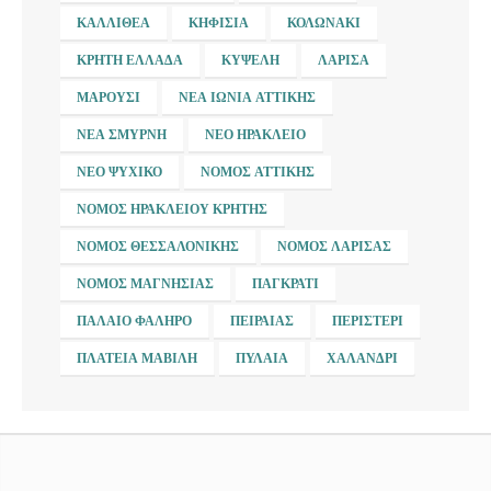
ΚΑΛΛΙΘΈΑ
ΚΗΦΙΣΙΆ
ΚΟΛΩΝΆΚΙ
ΚΡΉΤΗ ΕΛΛΆΔΑ
ΚΥΨΈΛΗ
ΛΆΡΙΣΑ
ΜΑΡΟΎΣΙ
ΝΈΑ ΙΩΝΊΑ ΑΤΤΙΚΉΣ
ΝΈΑ ΣΜΎΡΝΗ
ΝΈΟ ΗΡΆΚΛΕΙΟ
ΝΈΟ ΨΥΧΙΚΌ
ΝΟΜΌΣ ΑΤΤΙΚΉΣ
ΝΟΜΌΣ ΗΡΑΚΛΕΊΟΥ ΚΡΉΤΗΣ
ΝΟΜΌΣ ΘΕΣΣΑΛΟΝΊΚΗΣ
ΝΟΜΌΣ ΛΆΡΙΣΑΣ
ΝΟΜΌΣ ΜΑΓΝΗΣΊΑΣ
ΠΑΓΚΡΆΤΙ
ΠΑΛΑΙΌ ΦΆΛΗΡΟ
ΠΕΙΡΑΙΆΣ
ΠΕΡΙΣΤΈΡΙ
ΠΛΑΤΕΊΑ ΜΑΒΊΛΗ
ΠΥΛΑΊΑ
ΧΑΛΆΝΔΡΙ