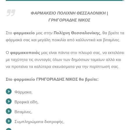
ΦΑΡΜΑΚΕΙΟ ΠΟΛΙΧΝΗ ΘΕΣΣΑΛΟΝΙΚΗ | ΓΡΗΓΟΡΙΑΔΗΣ
ΝΙΚΟΣ --- doctors4u.gr
ΦΑΡΜΑΚΕΙΟ ΠΟΛΙΧΝΗ ΘΕΣΣΑΛΟΝΙΚΗ |
ΦΑΡΜΑΚΕΙΟ ΠΟΛΙΧΝΗ ΘΕΣΣΑΛΟΝΙΚΗ | ΓΡΗΓΟΡΙΑΔΗΣ
ΓΡΗΓΟΡΙΑΔΗΣ ΝΙΚΟΣ
ΝΙΚΟΣ --- doctors4u.gr
Στο
φαρμακείο
μας στην
Πολίχνη Θεσσαλονίκης
, θα βρείτε τα
ΦΑΡΜΑΚΕΙΟ ΠΟΛΙΧΝΗ ΘΕΣΣΑΛΟΝΙΚΗ | ΓΡΗΓΟΡΙΑΔΗΣ
φάρμακά σας και μεγάλη ποικιλία από καλλυντικά και βιταμίνες.
ΝΙΚΟΣ --- doctors4u.gr
Ο
φαρμακοποιός
μας είναι πάντα στο πλευρό σας, να εκτελέσει
με ταχύτητα τις συνταγές όλων των δημόσιων ταμείων αλλά και
να προτείνει τα καλύτερα σκευάσματα για την περίπτωσή σας.
Στο φαρμακείο ΓΡΗΓΟΡΙΑΔΗΣ ΝΙΚΟΣ θα βρείτε:
Φάρμακα,
Βρεφικά είδη,
Βιταμίνες,
Συμπληρώματα διατροφής,