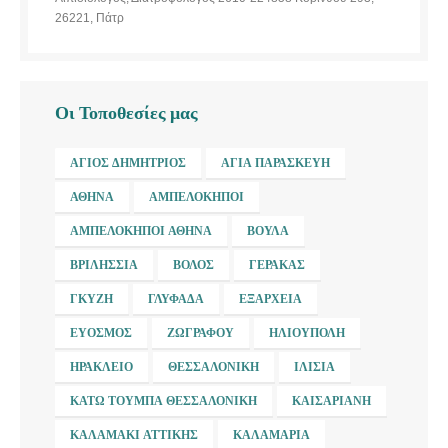
26221, Πάτρ
Οι Τοποθεσίες μας
ΆΓΙΟΣ ΔΗΜΉΤΡΙΟΣ
ΑΓΊΑ ΠΑΡΑΣΚΕΥΉ
ΑΘΉΝΑ
ΑΜΠΕΛΌΚΗΠΟΙ
ΑΜΠΕΛΌΚΗΠΟΙ ΑΘΉΝΑ
ΒΟΎΛΑ
ΒΡΙΛΉΣΣΙΑ
ΒΌΛΟΣ
ΓΈΡΑΚΑΣ
ΓΚΎΖΗ
ΓΛΥΦΆΔΑ
ΕΞΆΡΧΕΙΑ
ΕΎΟΣΜΟΣ
ΖΩΓΡΆΦΟΥ
ΗΛΙΟΎΠΟΛΗ
ΗΡΆΚΛΕΙΟ
ΘΕΣΣΑΛΟΝΊΚΗ
ΙΛΊΣΙΑ
ΚΆΤΩ ΤΟΎΜΠΑ ΘΕΣΣΑΛΟΝΊΚΗ
ΚΑΙΣΑΡΙΑΝΉ
ΚΑΛΑΜΆΚΙ ΑΤΤΙΚΉΣ
ΚΑΛΑΜΑΡΙΆ