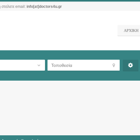
 στείλετε email:
info[at]doctors4u.gr
ΑΡΧΙΚΗ