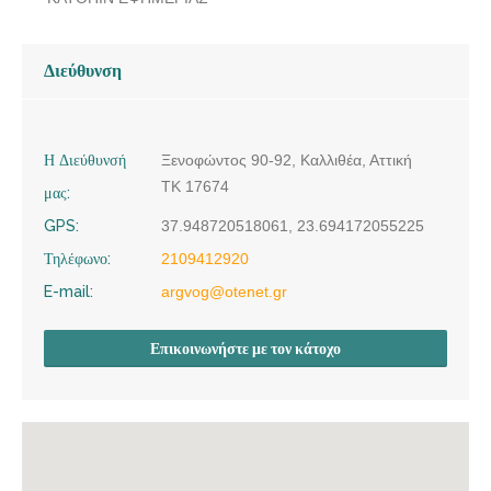
Διεύθυνση
Η Διεύθυνσή
Ξενοφώντος 90-92, Καλλιθέα, Αττική
ΤΚ 17674
μας:
GPS:
37.948720518061, 23.694172055225
Τηλέφωνο:
2109412920
E-mail:
argvog@otenet.gr
Επικοινωνήστε με τον κάτοχο