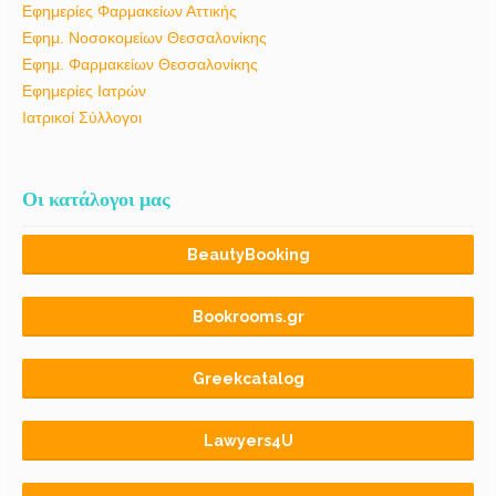
Εφημερίες Φαρμακείων Αττικής
Εφημ. Νοσοκομείων Θεσσαλονίκης
Εφημ. Φαρμακείων Θεσσαλονίκης
Εφημερίες Ιατρών
Ιατρικοί Σύλλογοι
Οι κατάλογοι μας
BeautyBooking
Bookrooms.gr
Greekcatalog
Lawyers4U