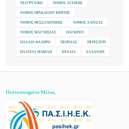
ΝΈΟ ΨΥΧΙΚΌ
ΝΟΜΌΣ ΑΤΤΙΚΉΣ
ΝΟΜΌΣ ΗΡΑΚΛΕΊΟΥ ΚΡΉΤΗΣ
ΝΟΜΌΣ ΘΕΣΣΑΛΟΝΊΚΗΣ
ΝΟΜΌΣ ΛΆΡΙΣΑΣ
ΝΟΜΌΣ ΜΑΓΝΗΣΊΑΣ
ΠΑΓΚΡΆΤΙ
ΠΑΛΑΙΌ ΦΆΛΗΡΟ
ΠΕΙΡΑΙΆΣ
ΠΕΡΙΣΤΈΡΙ
ΠΛΑΤΕΊΑ ΜΑΒΊΛΗ
ΠΥΛΑΊΑ
ΧΑΛΆΝΔΡΙ
Πιστοποιημένο Μέλος