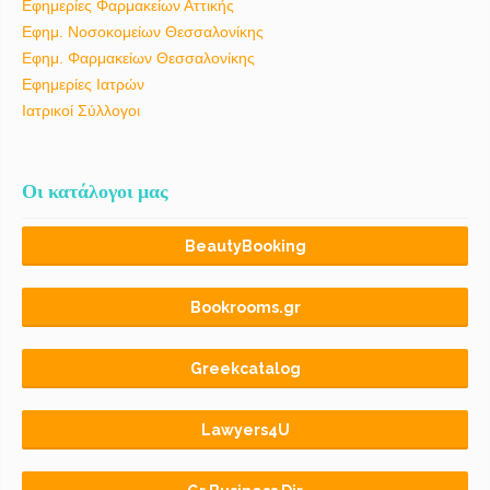
Εφημερίες Φαρμακείων Αττικής
Εφημ. Νοσοκομείων Θεσσαλονίκης
Εφημ. Φαρμακείων Θεσσαλονίκης
Εφημερίες Ιατρών
Ιατρικοί Σύλλογοι
Οι κατάλογοι μας
BeautyBooking
Bookrooms.gr
Greekcatalog
Lawyers4U