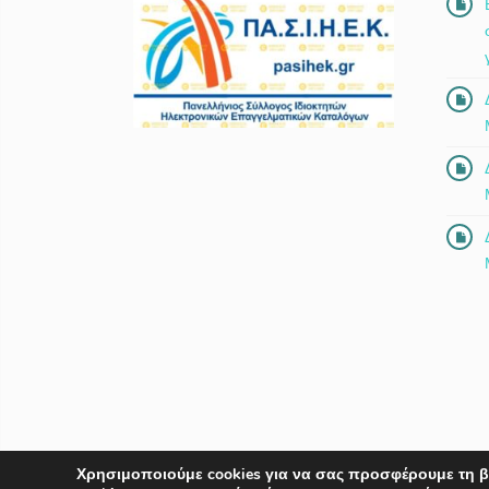
Χρησιμοποιούμε cookies για να σας προσφέρουμε τη β
© 2018-2026 Copyright by
Euro-Telecommerce IKE
.
All rig