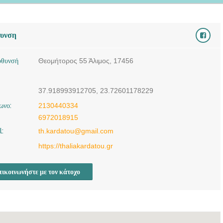
θυνση
ύθυνσή
Θεομήτορος 55 Άλιμος, 17456
37.918993912705, 23.72601178229
ωνο:
2130440334
6972018915
l:
th.kardatou@gmail.com
https://thaliakardatou.gr
ικοινωνήστε με τον κάτοχο