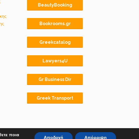
ς
BeautyBooking
κης
ης
Bookrooms.gr
Greekcatalog
Lawyers4U
Gr Business Dir
Greek Transport
θετε ποια
Αποδοχή
Απόρριψη
Αρχική
BLOG
ΟΡΟΙ ΧΡΗΣΗΣ