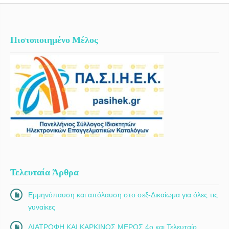
πρόγραμμα συμπληρωματικής εκπαίδευσης του Πανεπιστημίου
Πειραιά με τίτλο: «Γονίδια και διατροφή (Διατροφογονιδιωματική), το
πρόγραμμα συμπληρωματικής εκπαίδευσης του Καποδιστριακού
Πανεπιστημίου Αθηνών (Κ.Ε.Κ.) με τίτλο: ΑΣΦΑΛΕΙΑ (HACCP) KAI
Πιστοποιημένο Μέλος
ΠΟΙΟΤΗΤΑ ΤΡΟΦΙΜΩΝ: ΠΡΟΤΥΠΑ ISO 22000:2005 & ΙSO
9001:2008, καθώς και το πρόγραμμα συμπληρωματικής
εκπαίδευσης του Πανεπιστημίου Πειραιώς με τίτλο: Master
Nutritionist in Pediatric Nutrition. Είναι επίσης, πιστοποιημένη
Master Nutritionist in Pediatric Nutrition, του κλάδου σπουδών της
Ελληνικής Διατροφολογικής Εταρείας, ΕΛ.Δ.Ε. Studies. Έχει
εργαστεί ως Διαιτολόγος – Διατροφολόγος, στην εταιρία New Day,
στον όμιλο Levi, […]
Τελευταία Άρθρα
Εμμηνόπαυση και απόλαυση στο σεξ-Δικαίωμα για όλες τις
γυναίκες
ΔΙΑΤΡΟΦΗ ΚΑΙ ΚΑΡΚΙΝΟΣ ΜΕΡΟΣ 4ο και Τελευταίο