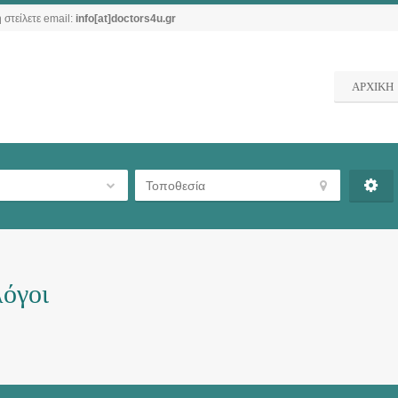
 στείλετε email:
info[at]doctors4u.gr
ΑΡΧΙΚΗ
όγοι