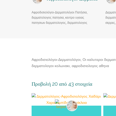
Αφροδισιολόγοι-Δερματολόγοι Πατήσια,
Δερματ
δερματολογος πατησια, κεντρο υγειας
δερματ
πατησιων δερματολογος, δερματολογος
σερρες,
πατησιων 112, δερματολογος κατω πατησια
κακουλι
αχαρνων, αργυροπουλου 11-13 πατησια,
ζαπαρας
Χειρουργοσ δερματολογοσ
Αφροδισιολόγοι-Δερματολόγοι, Οι καλυτεροι δερματ
δερματολογοι κολωνακι, αφροδισιολογος αθηνα
Προβολή 20 από 43 στοιχεία