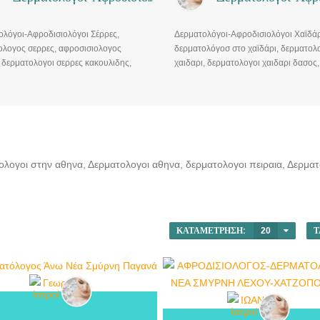
ολόγοι-Αφροδισιολόγοι Σέρρες,
Δερματολόγοι-Αφροδισιολόγοι Χαϊδάρ
ολογος σερρες, αφροσισιολογος
δερματολόγοσ στο χαϊδάρι, δερματολ
 δερματολογοι σερρες κακουλιδης,
χαιδαρι, δερματολογοι χαιδαρι δασος,
δης σερρες ωραριο, ζαπαρα σερρες,
δερματολογος χαιδαρι εοπυυ, δερματ
 λειζερ σερρες
χαιδαρι αγωνιστων στρατοπεδου,
δερματολογος χαιδαρι παπανδρεου
ολογοι στην αθηνα, Δερματολογοι αθηνα, δερματολογοι πειραια, Δερμα
ΚΑΤΑΜΈΤΡΗΣΗ:
20
Τ