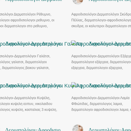
σιολόγοι Δερματολόγοι Ρέθυμνο,
Αφροδισιολόγοι Δερματολόγοι Σκύδρ
λογοι αφροδισιολογοι ρεθυμνο, οι
Πέλλας, δερματολογοι-αφροδισιολογο
οι δερματολογοι στο ρεθυμνο,
σκυδρα, οι καλυτεροι δερματολογοι σ
ολογος ρεθυμνο, δερματολογος
σκυδρα, δερματολογος σκυδρα,
σιολογος ρεθυμνο
δερματολογος αφροδισιολογος σκυδ
Αφροδισιολόγοι-Δερματολόγοι Γαλάτσι
σιολόγοι-Δερματολόγοι Γαλάτσι,
Αφροδισιολόγοι-Δερματολόγοι Εξάρχε
ολόγος γαλατσι, δερματολόγοι
δερματολόγοσ εξάρχεια, δερματολογο
, δερματολογος βεικου γαλατσι,
εξαρχεια, δερματολογοι εξαρχεια,
ολογοι γαλατσι λαμπρινη,
δερματολογοι στα εξαρχεια, δερματολ
ολογος γαλατσι εοπυυ, Αποτριχωση
ανοιχτα τωρα
Αφροδισιολόγοι-Δερματολόγοι Κυψέλη
αλατσι
σιολόγοι-Δερματολόγοι Κυψέλη,
Αφροδισιολόγοι-Δερματολόγοι Λαμία
ολογοι κυψελη εοπυυ, νικολαιδου
Φθιώτιδας, δερματολογος λαμια,
ολογος κυψελη, κασταλιας 3 κυψελη,
δερματολογοι αφροδισιολογοι λαμια, 
ιδου αφροδιτη δερματολογος,
καλυτεροι δερματολογοι στη λαμια,
ργοσ δερματολογοσ, Μανωλακου
δερματολογος λαμια, δερματολογος
ολογοσ, Laser κυψελη
αφροδισιολογος λαμια
Δερματολόγοι-Αφροδισιολόγοι Σέρρες