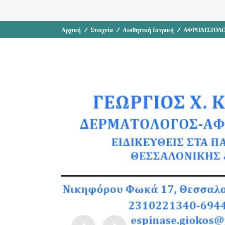
Αρχική
/
Στοιχεία
/
Αισθητική Ιατρική
/
ΑΦΡΟΔΙΣΙΟΛ