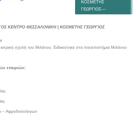
ΚΟΣΜΕΤΗΣ
ΓΕΩΡΓΙΟΣ---
doctors4u.gr
ΑΦΡΟΔΙΣΙΟΛΟΓΟΣ
ΟΣ ΚΕΝΤΡΟ ΘΕΣΣΑΛΟΝΙΚΗ | ΚΟΣΜΕΤΗΣ ΓΕΩΡΓΙΟΣ
ΔΕΡΜΑΤΟΛΟΓΟΣ
ΚΕΝΤΡΟ
υ
ΘΕΣΣΑΛΟΝΙΚΗ |
ιατρική σχολή του Μιλάνου. Ειδικεύτηκε στα πανεπιστήμια Μιλάνου
ΚΟΣΜΕΤΗΣ
ΓΕΩΡΓΙΟΣ---
ών εταιριών:
doctors4u.gr
ίας
ίας
 – Αφροδισιολόγων