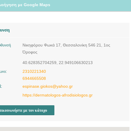
λοήγηση με Google Maps
θυνση
ύθυνσή
Νικηφόρου Φωκά 17, Θεσσαλονίκη 546 21, 1ος
Όροφος
40.628352704259, 22.949106630213
ωνο:
2310221340
6944665508
l:
espinase.giokos@yahoo.gr
https://dermatologos-afrodisiologos.gr
ικοινωνήστε με τον κάτοχο