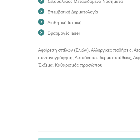
Σεξουαλικώς Μεταδιδομενα Nοσήματα
Επεμβατική Δερματολογία
Αισθητική Iατρική
Εφαρμογές laser
Aφαίρεση σπίλων (Ελιών), Αλλεργικές παθήσεις, Ατ
συνταγογράφηση, Αυτοάνοσες δερματοπάθειες, Δερμ
Έκζεμα, Καθαρισμός προσώπου