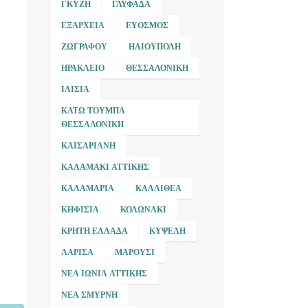
ΓΚΎΖΗ
ΓΛΥΦΆΔΑ
ΕΞΆΡΧΕΙΑ
ΕΎΟΣΜΟΣ
ΖΩΓΡΆΦΟΥ
ΗΛΙΟΎΠΟΛΗ
ΗΡΆΚΛΕΙΟ
ΘΕΣΣΑΛΟΝΊΚΗ
ΙΛΊΣΙΑ
ΚΆΤΩ ΤΟΎΜΠΑ
ΘΕΣΣΑΛΟΝΊΚΗ
ΚΑΙΣΑΡΙΑΝΉ
ΚΑΛΑΜΆΚΙ ΑΤΤΙΚΉΣ
ΚΑΛΑΜΑΡΙΆ
ΚΑΛΛΙΘΈΑ
ΚΗΦΙΣΙΆ
ΚΟΛΩΝΆΚΙ
ΚΡΉΤΗ ΕΛΛΆΔΑ
ΚΥΨΈΛΗ
ΛΆΡΙΣΑ
ΜΑΡΟΎΣΙ
ΝΈΑ ΙΩΝΊΑ ΑΤΤΙΚΉΣ
ΝΈΑ ΣΜΎΡΝΗ