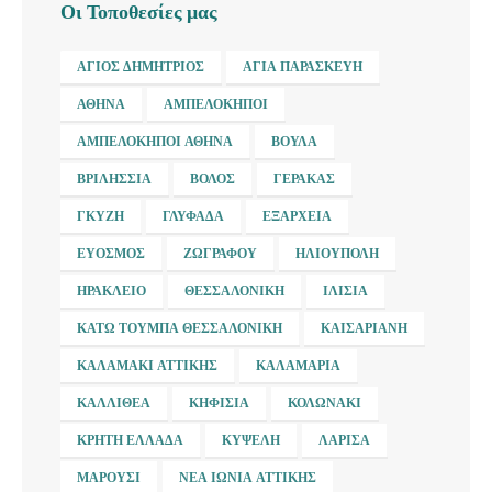
Οι Τοποθεσίες μας
ΆΓΙΟΣ ΔΗΜΉΤΡΙΟΣ
ΑΓΊΑ ΠΑΡΑΣΚΕΥΉ
ΑΘΉΝΑ
ΑΜΠΕΛΌΚΗΠΟΙ
ΑΜΠΕΛΌΚΗΠΟΙ ΑΘΉΝΑ
ΒΟΎΛΑ
ΒΡΙΛΉΣΣΙΑ
ΒΌΛΟΣ
ΓΈΡΑΚΑΣ
ΓΚΎΖΗ
ΓΛΥΦΆΔΑ
ΕΞΆΡΧΕΙΑ
ΕΎΟΣΜΟΣ
ΖΩΓΡΆΦΟΥ
ΗΛΙΟΎΠΟΛΗ
ΗΡΆΚΛΕΙΟ
ΘΕΣΣΑΛΟΝΊΚΗ
ΙΛΊΣΙΑ
ΚΆΤΩ ΤΟΎΜΠΑ ΘΕΣΣΑΛΟΝΊΚΗ
ΚΑΙΣΑΡΙΑΝΉ
ΚΑΛΑΜΆΚΙ ΑΤΤΙΚΉΣ
ΚΑΛΑΜΑΡΙΆ
ΚΑΛΛΙΘΈΑ
ΚΗΦΙΣΙΆ
ΚΟΛΩΝΆΚΙ
ΚΡΉΤΗ ΕΛΛΆΔΑ
ΚΥΨΈΛΗ
ΛΆΡΙΣΑ
ΜΑΡΟΎΣΙ
ΝΈΑ ΙΩΝΊΑ ΑΤΤΙΚΉΣ