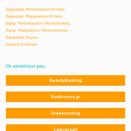
Εφημερίες Νοσοκομείων Αττικής
Εφημερίες Φαρμακείων Αττικής
Εφημ. Νοσοκομείων Θεσσαλονίκης
Εφημ. Φαρμακείων Θεσσαλονίκης
Εφημερίες Ιατρών
Ιατρικοί Σύλλογοι
Οι κατάλογοι μας
BeautyBooking
Bookrooms.gr
Greekcatalog
Lawyers4U